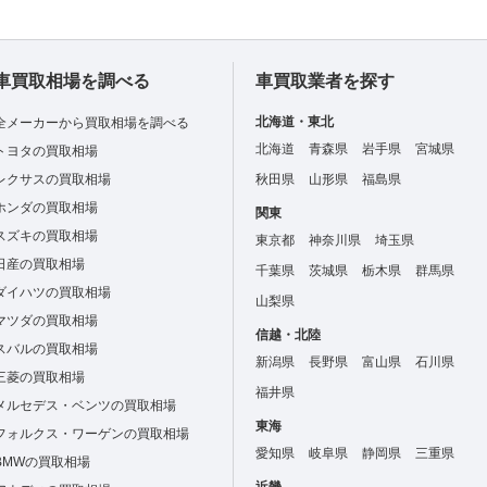
車買取相場を調べる
車買取業者を探す
北海道・東北
全メーカーから買取相場を調べる
北海道
青森県
岩手県
宮城県
トヨタの買取相場
レクサスの買取相場
秋田県
山形県
福島県
ホンダの買取相場
関東
スズキの買取相場
東京都
神奈川県
埼玉県
日産の買取相場
千葉県
茨城県
栃木県
群馬県
ダイハツの買取相場
山梨県
マツダの買取相場
信越・北陸
スバルの買取相場
新潟県
長野県
富山県
石川県
三菱の買取相場
福井県
メルセデス・ベンツの買取相場
東海
フォルクス・ワーゲンの買取相場
愛知県
岐阜県
静岡県
三重県
BMWの買取相場