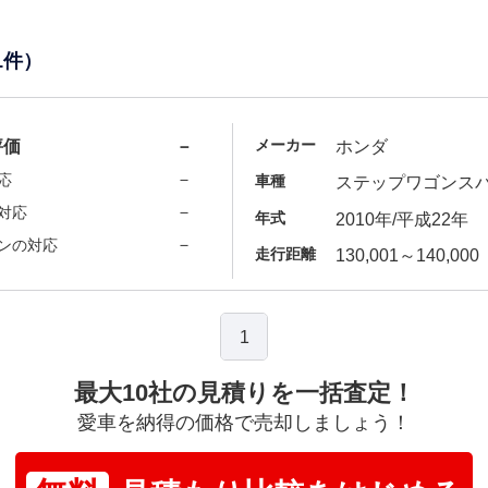
1件）
メーカー
評価
－
ホンダ
－
応
車種
ステップワゴンス
－
対応
年式
2010年/平成22年
－
ンの対応
走行距離
130,001～140,000
1
最大10社の見積りを一括査定！
愛車を納得の価格で売却しましょう！