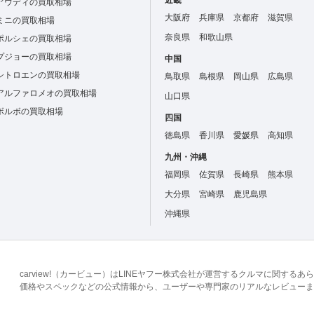
近畿
アウディの買取相場
大阪府
兵庫県
京都府
滋賀県
ミニの買取相場
奈良県
和歌山県
ポルシェの買取相場
プジョーの買取相場
中国
シトロエンの買取相場
鳥取県
島根県
岡山県
広島県
アルファロメオの買取相場
山口県
ボルボの買取相場
四国
徳島県
香川県
愛媛県
高知県
九州・沖縄
福岡県
佐賀県
長崎県
熊本県
大分県
宮崎県
鹿児島県
沖縄県
carview!（カービュー）はLINEヤフー株式会社が運営するクルマに関す
価格やスペックなどの公式情報から、ユーザーや専門家のリアルなレビューま