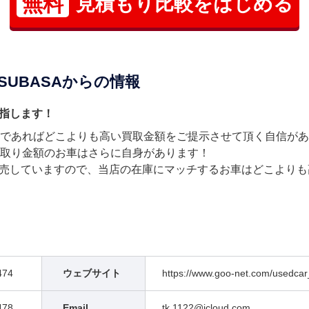
無料
見積もり比較をはじめる
TSUBASAからの情報
指します！
車であればどこよりも高い買取金額をご提示させて頂く自信が
買取り金額のお車はさらに自身があります！
売していますので、当店の在庫にマッチするお車はどこよりも
474
ウェブサイト
https://www.goo-net.com/usedcar
478
Email
tk.1122@icloud.com