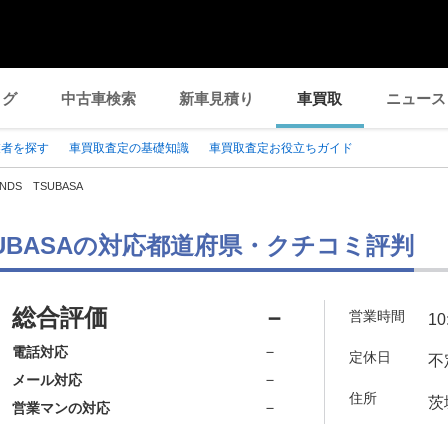
ログ
中古車検索
新車見積り
車買取
ニュース
業者を探す
車買取査定の基礎知識
車買取査定お役立ちガイド
ENDS TSUBASA
TSUBASAの対応都道府県・クチコミ評判
総合評価
－
営業時間
10
－
電話対応
定休日
不
－
メール対応
住所
茨
－
営業マンの対応