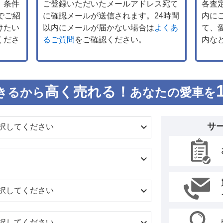
、条件
ご登録いただいたメールアドレス宛て
各査
でご紹
に確認メールが送信されます。24時間
内に
けたい
以内にメールが届かない場合は
よくあ
て、
くださ
るご質問
をご確認ください。
内な
高く売れる！
きるから
あなたの愛車を
サ