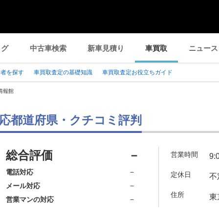
ログ
中古車検索
新車見積り
車買取
ニュース
業者を探す
車買取査定の基礎知識
車買取査定お役立ちガイド
情報館
応都道府県・クチコミ評判
総合評価
－
営業時間
9:
－
電話対応
定休日
不
－
メール対応
住所
東
－
営業マンの対応