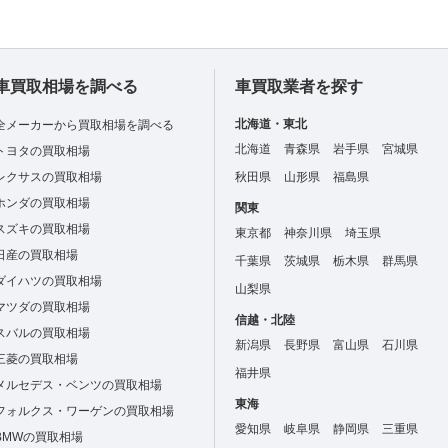
車買取相場を調べる
車買取業者を探す
北海道・東北
全メーカーから買取相場を調べる
北海道
青森県
岩手県
宮城県
トヨタの買取相場
レクサスの買取相場
秋田県
山形県
福島県
ホンダの買取相場
関東
スズキの買取相場
東京都
神奈川県
埼玉県
日産の買取相場
千葉県
茨城県
栃木県
群馬県
ダイハツの買取相場
山梨県
マツダの買取相場
信越・北陸
スバルの買取相場
新潟県
長野県
富山県
石川県
三菱の買取相場
福井県
メルセデス・ベンツの買取相場
東海
フォルクス・ワーゲンの買取相場
愛知県
岐阜県
静岡県
三重県
BMWの買取相場