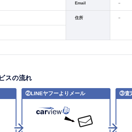
Email
－
住所
－
ビスの流れ
②LINEヤフーよりメール
③査