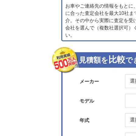
お車やご連絡先の情報をもとに
に合った査定会社を最大10社ま
介。その中から実際に査定を受
会社を選んで（複数社選択可）
い。
比較
見積額を
で
メーカー
モデル
年式