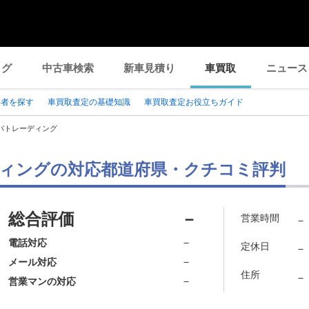
ログ
中古車検索
新車見積り
車買取
ニュース
業者を探す
車買取査定の基礎知識
車買取査定お役立ちガイド
バトレーディング
ィングの対応都道府県・クチコミ評判
総合評価
－
営業時間
－
－
電話対応
定休日
－
－
メール対応
住所
－
－
営業マンの対応