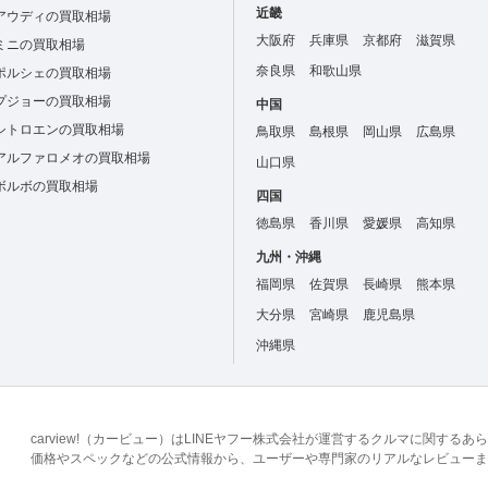
近畿
アウディの買取相場
大阪府
兵庫県
京都府
滋賀県
ミニの買取相場
奈良県
和歌山県
ポルシェの買取相場
プジョーの買取相場
中国
シトロエンの買取相場
鳥取県
島根県
岡山県
広島県
アルファロメオの買取相場
山口県
ボルボの買取相場
四国
徳島県
香川県
愛媛県
高知県
九州・沖縄
福岡県
佐賀県
長崎県
熊本県
大分県
宮崎県
鹿児島県
沖縄県
carview!（カービュー）はLINEヤフー株式会社が運営するクルマに関す
価格やスペックなどの公式情報から、ユーザーや専門家のリアルなレビューま