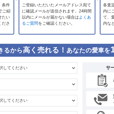
、条件
ご登録いただいたメールアドレス宛て
各査
でご紹
に確認メールが送信されます。24時間
内に
けたい
以内にメールが届かない場合は
よくあ
て、
くださ
るご質問
をご確認ください。
内な
高く売れる！
きるから
あなたの愛車を
サ