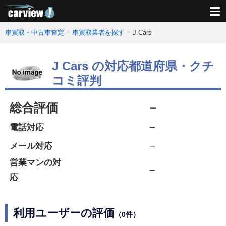
車買取・中古車査定
車買取業者を探す
J Cars
J Cars の対応都道府県・クチ
コミ評判
総合評価
－
－
電話対応
－
メール対応
営業マンの対
－
応
利用ユーザーの評価
（0件）