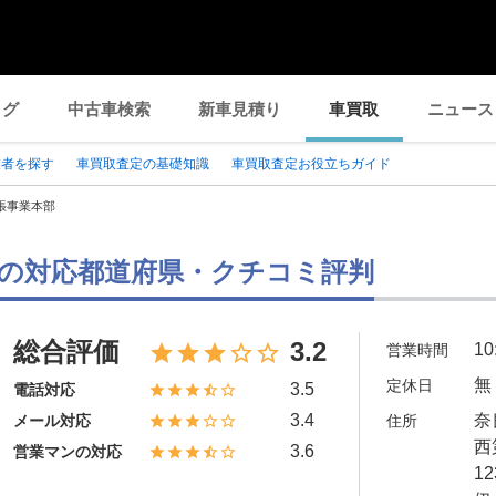
ログ
中古車検索
新車見積り
車買取
ニュース
業者を探す
車買取査定の基礎知識
車買取査定お役立ちガイド
張事業本部
の対応都道府県・クチコミ評判
総合評価
3.2
10
営業時間
無
定休日
3.5
電話対応
3.4
奈
メール対応
住所
西
3.6
営業マンの対応
1