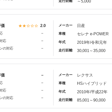
走行距離
～5,000
メーカー
評価
2.0
日産
－
応
車種
セレナ e-POWER
－
対応
年式
2019年/令和元年
－
ンの対応
走行距離
30,001～35,000
メーカー
評価
－
レクサス
－
応
車種
HSハイブリッド
－
対応
年式
2010年/平成22年
－
ンの対応
走行距離
85,001～90,000