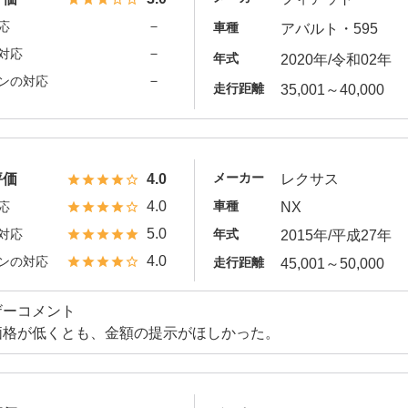
－
応
車種
アバルト・595
－
対応
年式
2020年/令和02年
－
ンの対応
走行距離
35,001～40,000
メーカー
評価
4.0
レクサス
4.0
車種
応
NX
5.0
対応
年式
2015年/平成27年
4.0
ンの対応
走行距離
45,001～50,000
ザーコメント
価格が低くとも、金額の提示がほしかった。