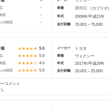
評価
－
プジョー
－
応
車種
207CC （カブリ
－
対応
年式
2009年/平成21年
－
ンの対応
走行距離
70,001～75,000
メーカー
評価
5.0
トヨタ
5.0
車種
応
ヴォクシー
4.0
対応
年式
2017年/平成29年
5.0
ンの対応
走行距離
20,001～25,000
ザーコメント
なし