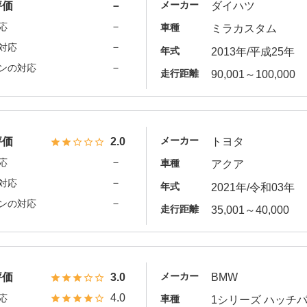
メーカー
評価
－
ダイハツ
－
応
車種
ミラカスタム
－
対応
年式
2013年/平成25年
－
ンの対応
走行距離
90,001～100,000
メーカー
評価
2.0
トヨタ
－
応
車種
アクア
－
対応
年式
2021年/令和03年
－
ンの対応
走行距離
35,001～40,000
メーカー
評価
3.0
BMW
4.0
応
車種
1シリーズ ハッチ