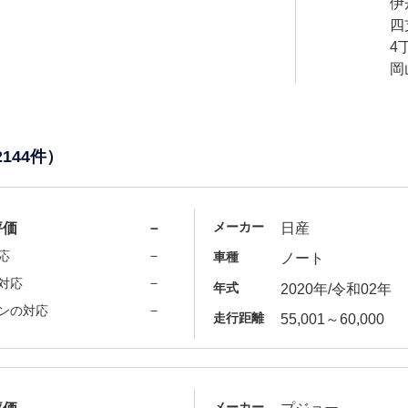
伊
四
4
岡
2144件）
メーカー
評価
－
日産
－
応
車種
ノート
－
対応
年式
2020年/令和02年
－
ンの対応
走行距離
55,001～60,000
メーカー