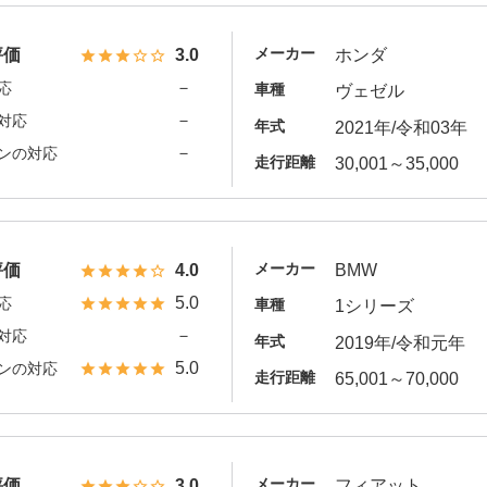
メーカー
評価
3.0
ホンダ
－
応
車種
ヴェゼル
－
対応
年式
2021年/令和03年
－
ンの対応
走行距離
30,001～35,000
メーカー
評価
4.0
BMW
5.0
応
車種
1シリーズ
－
対応
年式
2019年/令和元年
5.0
ンの対応
走行距離
65,001～70,000
メーカー
評価
3.0
フィアット