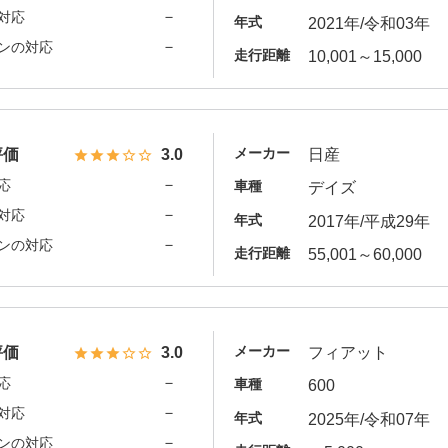
－
対応
年式
2021年/令和03年
－
ンの対応
走行距離
10,001～15,000
メーカー
評価
3.0
日産
－
応
車種
デイズ
－
対応
年式
2017年/平成29年
－
ンの対応
走行距離
55,001～60,000
メーカー
評価
3.0
フィアット
－
応
車種
600
－
対応
年式
2025年/令和07年
－
ンの対応