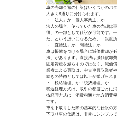
車の売却金額の仕訳はいくつかのパ
大きく8通りに分けられます。
・「法人」か「個人事業主」か
法人の場合、使っていた車の売却は
得」の一部として仕訳が可能です。
た」という扱いになるため、「譲渡
・「直接法」か「間接法」か
車は帳簿をつける場合に減価償却が
法」があります。直接法は減価償却
固定資産を減らすのではなく、減価
業者による買取は、中古車買取業者
続きの特徴としては以下が挙げられ
・「税込経理」か「税抜経理」か
税込経理方式は、取引の都度ごとに
抜経理方式は、消費税額と地方消費
です。
車を下取りした際の基本的な仕訳の
下取り車の仕訳は、非常にシンプル