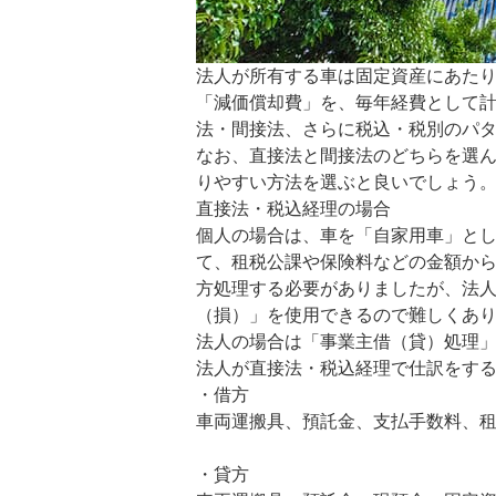
法人が所有する車は固定資産にあた
「減価償却費」を、毎年経費として
法・間接法、さらに税込・税別のパ
なお、直接法と間接法のどちらを選
りやすい方法を選ぶと良いでしょう
直接法・税込経理の場合
個人の場合は、車を「自家用車」と
て、租税公課や保険料などの金額か
方処理する必要がありましたが、法
（損）」を使用できるので難しくあ
法人の場合は「事業主借（貸）処理
法人が直接法・税込経理で仕訳をす
・借方
車両運搬具、預託金、支払手数料、
・貸方