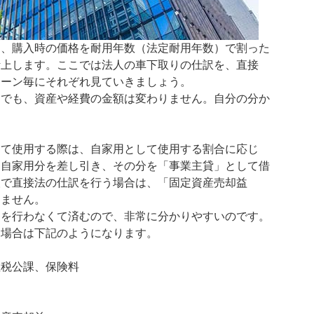
り、購入時の価格を耐用年数（法定耐用年数）で割った
計上します。ここでは法人の車下取りの仕訳を、直接
ターン毎にそれぞれ見ていきましょう。
んでも、資産や経費の金額は変わりません。自分の分か
。
して使用する際は、自家用として使用する割合に応じ
ら自家用分を差し引き、その分を「事業主貸」として借
人で直接法の仕訳を行う場合は、「固定資産売却益
りません。
」を行わなくて済むので、非常に分かりやすいのです。
る場合は下記のようになります。
租税公課、保険料