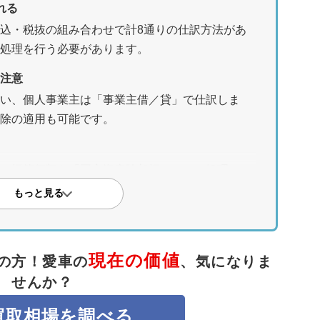
れる
込・税抜の組み合わせで計8通りの仕訳方法があ
処理を行う必要があります。
注意
い、個人事業主は「事業主借／貸」で仕訳しま
除の適用も可能です。
、帳簿価額を「固定資産除却損」として処理し、
費用項目の扱いも異なります。
もっと見る
る選択も
ある「売却」も選択肢です。カービュー車買取な
現在の価値
き、買取実績も豊富です。
の方！
愛車の
、気になりま
せんか？
買取相場を調べる