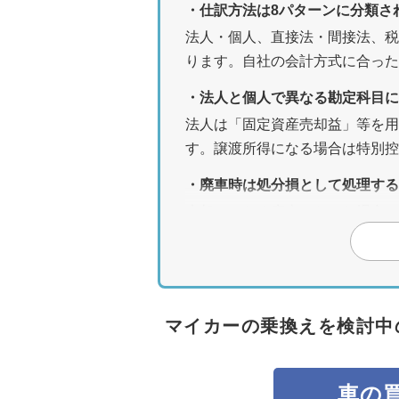
・仕訳方法は8パターンに分類さ
法人・個人、直接法・間接法、税
ります。自社の会計方式に合った
・法人と個人で異なる勘定科目に
法人は「固定資産売却益」等を用
す。譲渡所得になる場合は特別控
・廃車時は処分損として処理する
売却ではなく廃車となった場合は
消費税の課税対象外になります。
・カービュー車買取で高く売却す
下取りよりも高く売れる可能性が
ら一括査定で最大10社を比較で
マイカーの乗換えを検討中
車の