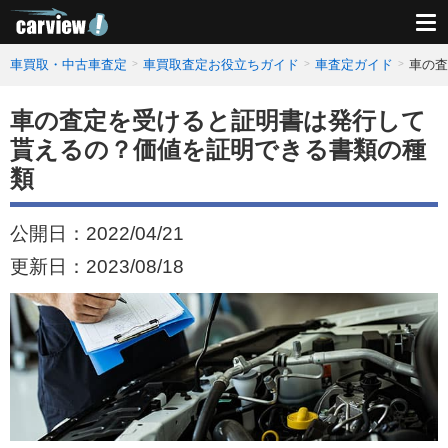
車買取・中古車査定
車買取査定お役立ちガイド
車査定ガイド
車の査
車の査定を受けると証明書は発行して
貰えるの？価値を証明できる書類の種
類
公開日：
2022/04/21
更新日：
2023/08/18