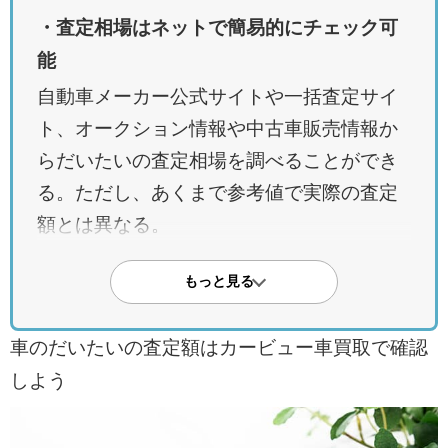
・査定相場はネットで簡易的にチェック可
能
自動車メーカー公式サイトや一括査定サイ
ト、オークション情報や中古車販売情報か
らだいたいの査定相場を調べることができ
る。ただし、あくまで参考値で実際の査定
額とは異なる。
・正確な査定額を知るには実査定が必要
もっと見る
車種・年式・走行距離などに加え、修復歴
や装備品、ボディカラー、清掃状況、書類
車のだいたいの査定額はカービュー車買取で確認
の有無など実際の車の状態によって査定額
しよう
が上下する。実査定で確認することが重
要。