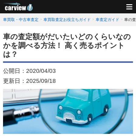
車買取・中古車査定
車買取査定お役立ちガイド
車査定ガイド
車の査
車の査定額がだいたいどのくらいなの
かを調べる方法！ 高く売るポイント
は？
公開日：
2020/04/03
更新日：
2025/09/18