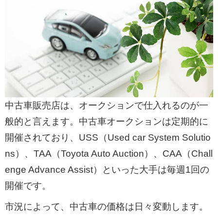
・一括査定やカービューを活用して高値売
却へ
複数業者への一括査定を通じて競争原理を
働かせることで高額査定が期待できる。カ
ービュー車買取の一括査定サービスなら最
大10社から同時見積もりが可能。
中古車販売店は、オークションで仕入れるのが一
般的と言えます。中古車オークションは定期的に
・損しないための準備も重要
開催されており、USS（Used car System Solutio
車検前の売却、車内清掃、純正品の準備、
ns）、TAA（Toyota Auto Auction）、CAA（Chall
売却タイミングを見極めることで査定額ア
enge Advance Assist）といった大手は毎週1回の
ップに繋がる。修理費用は基本的に査定額
開催です。
に見合わないため控えた方がよい。
市況によって、中古車の価格は日々変動します。