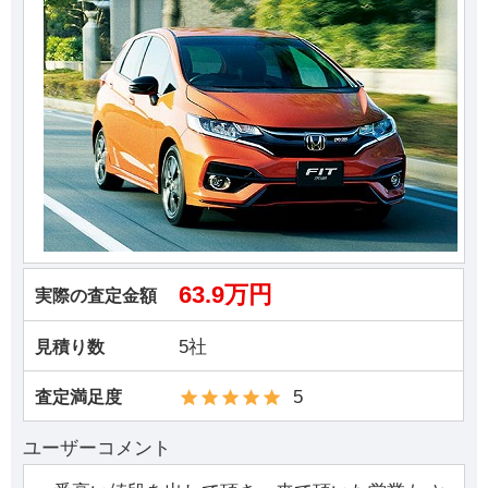
63.9万円
実際の査定金額
5社
見積り数
5
査定満足度
ユーザーコメント