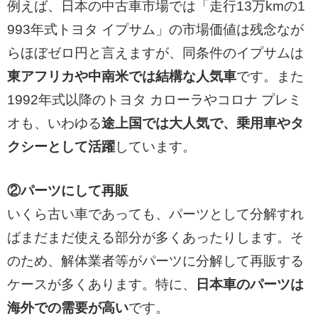
例えば、日本の中古車市場では「走行13万kmの1
993年式トヨタ イプサム」の市場価値は残念なが
らほぼゼロ円と言えますが、同条件のイプサムは
東アフリカや中南米では結構な人気車
です。また
1992年式以降のトヨタ カローラやコロナ プレミ
オも、いわゆる
途上国では大人気で、乗用車やタ
クシーとして活躍
しています。
②パーツにして再販
いくら古い車であっても、パーツとして分解すれ
ばまだまだ使える部分が多くあったりします。そ
のため、解体業者等がパーツに分解して再販する
ケースが多くあります。特に、
日本車のパーツは
海外での需要が高い
です。