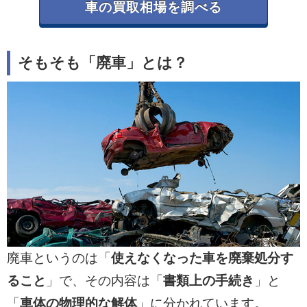
能性
車の買取相場を調べる
ディーラーでは廃車扱いになる車でも、輸
出業者やパーツ業者なら買取対象になるこ
そもそも「廃車」とは？
とがあります。諦めずに複数業者へ査定依
頼をしましょう。
・一括査定で本当の価値を確認しよう
カービュー車買取の中古車一括査定を利用
すれば、複数業者が競合し買取価格が上が
る可能性があります。無料で安全に利用で
き、廃車前の確認に最適です。
廃車というのは「
使えなくなった車を廃棄処分す
ること
」で、その内容は「
書類上の手続き
」と
「
車体の物理的な解体
」に分かれています。