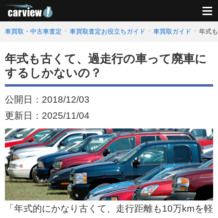
車買取・中古車査定
車買取査定お役立ちガイド
車買取ガイド
年式も
年式も古くて、過走行の車って廃車に
するしかないの？
公開日：
2018/12/03
更新日：
2025/11/04
「年式的にかなり古くて、走行距離も10万kmを軽