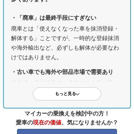
・「廃車」は最終手段にすぎない
廃車とは「使えなくなった車を抹消登録・
解体する」ことですが、一時的な登録抹消
や海外輸出など、必ずしも解体が必要なわ
けではありません。
・古い車でも海外や部品市場で需要あり
低年式・過走行車でも海外では人気が高
く、タクシーや部品として再利用されま
もっと見る
す。特に日本車の信頼性とパーツ品質は高
く評価されています。
マイカーの乗換えを検討中の方！
愛車の
現在の価値
、気になりませんか？
・「査定ゼロ円」でも価値が残っている可