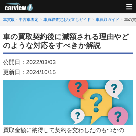
車買取・中古車査定
車買取査定お役立ちガイド
車買取ガイド
車の買
車の買取契約後に減額される理由やど
のような対応をすべきか解説
公開日：
2022/03/03
更新日：
2024/10/15
買取金額に納得して契約を交わしたのもつかの