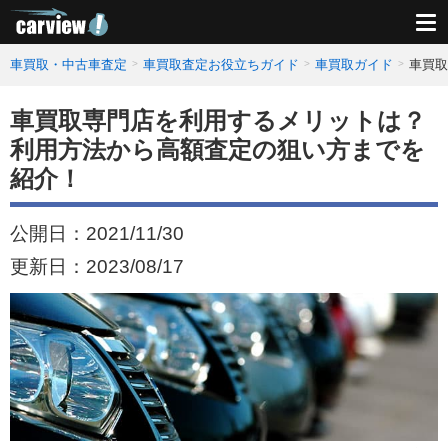
車買取・中古車査定
車買取査定お役立ちガイド
車買取ガイド
車買取
車買取専門店を利用するメリットは？
利用方法から高額査定の狙い方までを
紹介！
公開日：
2021/11/30
更新日：
2023/08/17