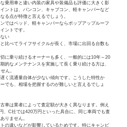
的な乗用車と違い内装の家具や装備品も評価に大きく影
ポイントは、バンコン、キャブコン、軽キャンパーなど
異なる点が特徴と言えるでしょう。
コンではベッド、軽キャンパーならポップアップルーフ
ポイントです。
少ない
車と比べてライフサイクルが長く、市場に出回る台数も
切に乗り続けるオーナーも多く、一般的には10年～20
定期的なメンテナンスを実施して長く乗り続ける方は、
ません。
が遅く流通量自体が少ない傾向です。こうした特性か
カーでも、相場を把握するのが難しいと言えるでしょ
中古車は業者によって査定額が大きく異なります。例え
0万円、C社では420万円といった具合に、同じ車両でも査
くありません。
ートの違いなどが影響しているためです。特にキャンピ