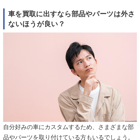
されます。
車を買取に出すなら部品やパーツは外さ
・パーツ単体で売るなら保管状態を良くし
ないほうが良い？
専門業者に依頼する
取り外したパーツはきれいに保管し、傷を
つけないようにしましょう。パーツ買取専
門店やネットオークションを利用すること
で、車買取店よりも高値で売れる可能性が
あります。
・無理な取り外しは車を傷つけるリスクが
あるため避けるべきである
自分でパーツを取り外す際に車体を傷つけ
ると、査定額が下がってしまいます。工賃
自分好みの車にカスタムするため、さまざまな部
やリスクを考慮し、難しい場合はそのまま
品やパーツを取り付けている方もいるでしょう。