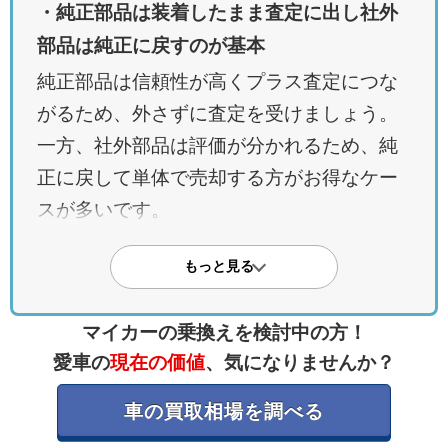
・純正部品は装着したまま査定に出し社外
部品は純正に戻すのが基本
純正部品は信頼性が高くプラス査定につな
がるため、外さずに査定を受けましょう。
一方、社外部品は評価が分かれるため、純
正に戻して単体で売却する方がお得なケー
スが多いです。
・カーナビやタイヤなど人気パーツは高価
もっと見る
買取が期待できる
純正カーナビや新しいモデルのタイヤ、ア
マイカーの乗換えを検討中の方！
ルミホイールなどは需要が高く、プラス査
愛車の
現在の価値
、気になりませんか？
定の要素となります。特にフルエアロやメ
車の買取相場を調べる
ーカーオプション品は希少価値が高く評価