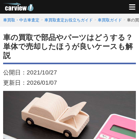
車買取・中古車査定
車買取査定お役立ちガイド
車買取ガイド
車の買
車の買取で部品やパーツはどうする？
単体で売却したほうが良いケースも解
説
公開日：
2021/10/27
更新日：
2026/01/07