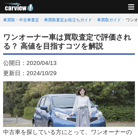
車買取・中古車査定
車買取査定お役立ちガイド
車買取ガイド
ワンオ
ワンオーナー車は買取査定で評価され
る？ 高値を目指すコツを解説
公開日：
2020/04/13
更新日：
2024/10/29
中古車を探している方にとって、ワンオーナーの