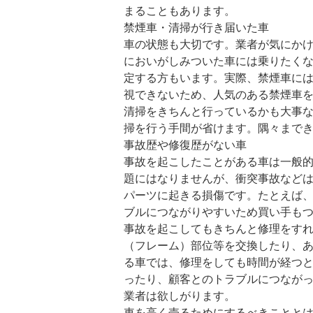
まることもあります。
禁煙車・清掃が行き届いた車
車の状態も大切です。業者が気にか
においがしみついた車には乗りたく
定する方もいます。実際、禁煙車に
視できないため、人気のある禁煙車
清掃をきちんと行っているかも大事
掃を行う手間が省けます。隅々まで
事故歴や修復歴がない車
事故を起こしたことがある車は一般
題にはなりませんが、衝突事故など
パーツに起きる損傷です。たとえば
ブルにつながりやすいため買い手も
事故を起こしてもきちんと修理をす
（フレーム）部位等を交換したり、
る車では、修理をしても時間が経つ
ったり、顧客とのトラブルにつなが
業者は欲しがります。
車を高く売るためにするべきことと