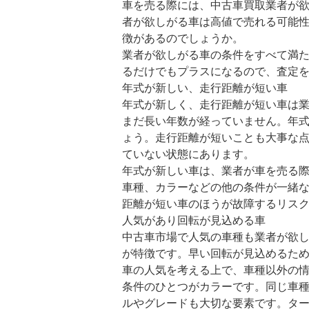
車を売る際には、中古車買取業者が
者が欲しがる車は高値で売れる可能
徴があるのでしょうか。
業者が欲しがる車の条件をすべて満
るだけでもプラスになるので、査定
年式が新しい、走行距離が短い車
年式が新しく、走行距離が短い車は
まだ長い年数が経っていません。年
ょう。走行距離が短いことも大事な
ていない状態にあります。
年式が新しい車は、業者が車を売る
車種、カラーなどの他の条件が一緒
距離が短い車のほうが故障するリス
人気があり回転が見込める車
中古車市場で人気の車種も業者が欲
が特徴です。早い回転が見込めるた
車の人気を考える上で、車種以外の
条件のひとつがカラーです。同じ車
ルやグレードも大切な要素です。タ