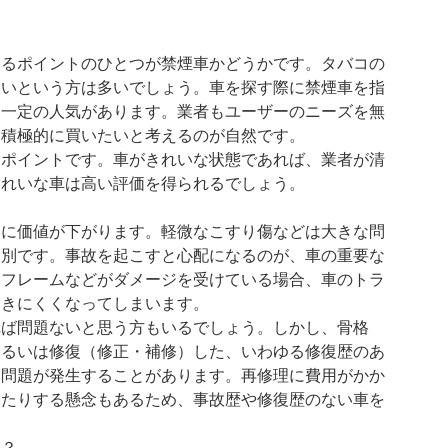
けるポイントのひとつが禁煙車かどうかです。タバコの
ないという方は多いでしょう。車を探す際に禁煙車を指
は一定の人気があります。業者もユーザーのニーズを無
を積極的に買いたいと考えるのが自然です。
なポイントです。車がきれいな状態であれば、業者が清
きれいな車は高い評価を得られるでしょう。
的に価値が下がります。軽微なこすり傷などは大きな問
は別です。事故を起こすと心配になるのが、車の重要な
、フレームなどがダメージを受けている場合、車のトラ
つきにくくなってしまいます。
れば問題ないと思う方もいるでしょう。しかし、骨格
あるいは修復（修正・補修）した、いわゆる修復歴のあ
と問題が発生することがあります。再修理に費用がかか
ったりする懸念もあるため、事故歴や修復歴のない車を
は？