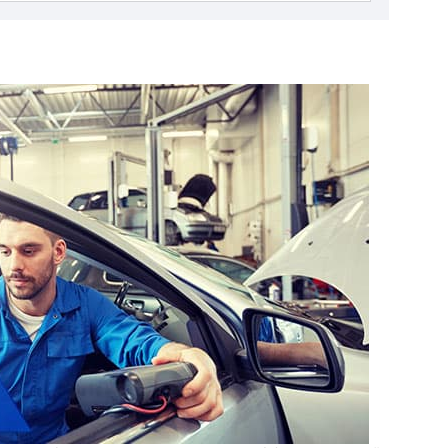
「安く仕入れて高く売る」というのは商売の基本中の基
本です。この消費者と販売者の理想のギャップをどのよ
うに埋めるのかは商売において永遠の課題と言えます。
さて、あるユーザーが手放したクルマが中古車として別
のユーザーの手に渡っていく事を考えましょう。ここに
買取業者や中古車販売業者が絡んでくると、クルマの買
取価格と中古車売り出し価格との間には少なからず価格
差が生じることになりますが、業者が設定している手数
料、つまり中間でのマージンは、いったいどの程度まで
の金額であれば適正だと言えるのでしょうか？ここで
は、車の買値と売値の価格差についての疑問点を解決し
ていきたいと思います。