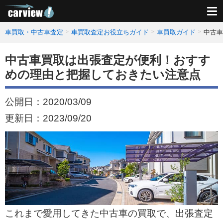
車買取・中古車査定
車買取査定お役立ちガイド
車買取ガイド
中古車
中古車買取は出張査定が便利！おすす
めの理由と把握しておきたい注意点
公開日：
2020/03/09
更新日：
2023/09/20
これまで愛用してきた中古車の買取で、出張査定