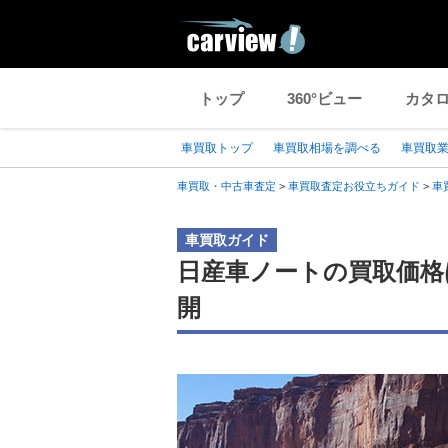
トップ
360°ビュー
カタ
車買取トップ
車買取相場を調べる
車買取
車買取・中古車査定
>
車買取査定お役立ちガイド
>
車
車買取ガイド
日産車ノートの買取価格
開