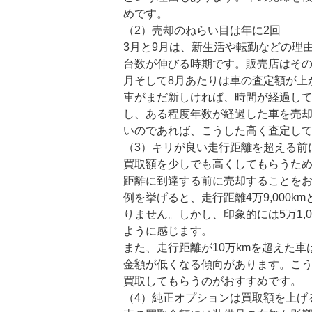
めです。
（2）売却のねらい目は年に2回
3月と9月は、新生活や転勤などの理
台数が伸びる時期です。販売店はその
月そして8月あたりは車の査定額が上
車がまだ新しければ、時間が経過し
し、ある程度年数が経過した車を売
いのであれば、こうした高く査定し
（3）キリが良い走行距離を超える前
買取額を少しでも高くしてもらうために
距離に到達する前に売却することを
例を挙げると、走行距離4万9,000kmと
りません。しかし、印象的には5万1,
ように感じます。
また、走行距離が10万kmを超えた
金額が低くなる傾向があります。こ
買取してもらうのがおすすめです。
（4）純正オプションは買取額を上げ