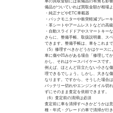
車の買取金額には装備品の有無も影
備品がついていれば買取金額が相場
・純正ナビやETC車載器
・バックモニターや衝突軽減ブレー
・革シートやアームレストなどの高
・自動スライドドアやスマートキー
さらに、整備手帳、取扱説明書、ス
できます。整備手帳は、車をこれま
（5）修理すべきかどうかはケースに
車に傷や凹みがある場合「修理して
かし、それはケースバイケースです
例えば、ほとんど目立たない小さな
理できるでしょう。しかし、大きな
なります。ですから、そうした場合
バッテリー切れやエンジンオイル切
ずにそのまま査定を依頼できます。
（6）査定前の清掃は必須
査定前に車を清掃すべきかどうかは
種・年式・グレードの車で清掃が行