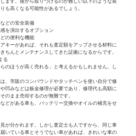
響します。後から取りつけるのが難しい以下のような装
よりも高くなる可能性があるでしょう。
キなどの安全装備
級感を演出するオプション
などの便利な機能
ペアキーがあれば、それも査定額をアップさせる材料に
できちんとメンテナンスしてきた証拠になるからです。
よる
からのほうが高く売れる」と考えるかもしれません。し
。
傷は、市販のコンパウンドやタッチペンを使い自分で修
傷や凹みなどは板金修理が必要であり、修理代も高額に
はそのまま売却するのが無難です。
れなどがある車も、バッテリー交換やオイルの補充をせ
意見が分かれます。しかし査定士も人ですから、同じ車
き届いている車とそうでない車があれば、きれいな車の