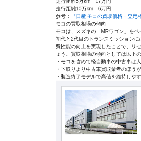
走行距離5万km 17万円
走行距離10万km 6万円
参考：
『日産 モコの買取価格・査定
モコの買取相場の傾向
モコは、スズキの「MRワゴン」をベ
初代と2代目のトランスミッションには
費性能の向上を実現したことで、リ
ょう。買取相場の傾向としては以下
・モコを含めて軽自動車の中古車は
・下取りより中古車買取業者のほう
・製造終了モデルで高値を維持しや