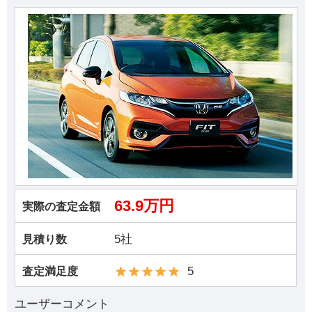
63.9万円
実際の査定金額
5社
見積り数
5
査定満足度
ユーザーコメント