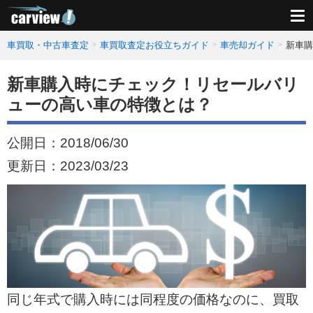
車買取・中古車査定
車買取査定お役立ちガイド
車売却ガイド
新車購
新車購入時にチェック！リセールバリ
ューの高い車の特徴とは？
公開日：
2018/06/30
更新日：
2023/03/23
同じ年式で購入時には同程度の価格なのに、買取