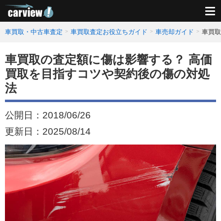
車買取・中古車査定
車買取査定お役立ちガイド
車売却ガイド
車買取
車買取の査定額に傷は影響する？ 高価
買取を目指すコツや契約後の傷の対処
法
公開日：
2018/06/26
更新日：
2025/08/14