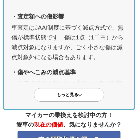
・査定額への傷影響
車査定はJAAI制度に基づく減点方式で、無
傷が標準状態です。傷は1点（1千円）から
減点対象になりますが、ごく小さな傷は減
点対象外になる場合もあります。
・傷やへこみの減点基準
再塗装で修復可能な1cm未満の小傷は影響
小、10cm程度で1万～2万円、板金が必要な
もっと見る
場合やへこみでは1万5千円～5万円前後の
減額となります。
マイカーの乗換えを検討中の方！
愛車の
現在の価値
、気になりませんか？
・修復歴が査定を左右