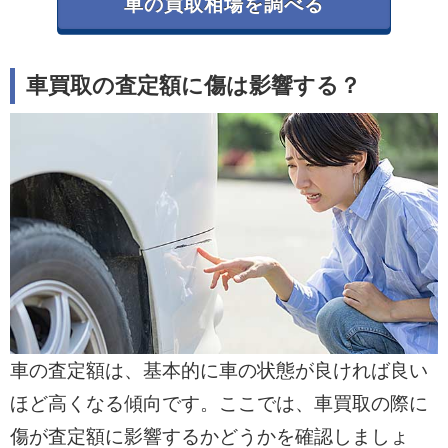
修復歴車は骨格部位の修理・交換履歴があ
車の買取相場を調べる
ると大幅な減額対象です。安全性への懸念
から査定額は傷以上に下がるため、正直に
車買取の査定額に傷は影響する？
申告しましょう。
・高額売却のコツと契約後対処
傷は修理せずそのまま査定し、一括査定で
複数業者を競合させて高額化を狙います。
契約後に傷が付いたら速やかに申告して再
査定を依頼しましょう。
車の査定額は、基本的に車の状態が良ければ良い
ほど高くなる傾向です。ここでは、車買取の際に
傷が査定額に影響するかどうかを確認しましょ