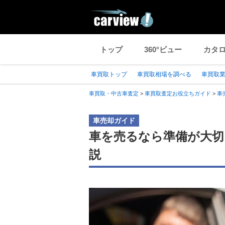
トップ
360°ビュー
カタ
車買取トップ
車買取相場を調べる
車買取
車買取・中古車査定
>
車買取査定お役立ちガイド
>
車
車売却ガイド
車を売るなら準備が大切
説