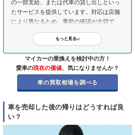
の一部支給、または代車の貸し出しといっ
たサービスを提供しています。対応は店舗
により異なるため、事前の確認が大切で
す。
もっと見る
・帰りの移動手段に悩まない出張買取なら
自宅で手続きが完結する
マイカーの乗換えを検討中の方！
買取業者が自宅まで来てくれる出張買取を
愛車の
現在の価値
、気になりませんか？
利用すれば、帰りの足を心配する必要があ
車の買取相場を調べる
りません。車検切れの車や動かない車でも
対応可能で、店舗へ出向く手間を大幅に省
くことができます。
車を売却した後の帰りはどうすれば良
い？
・出張買取を利用すれば複数の買取業者を
同日に呼んで比較しやすい