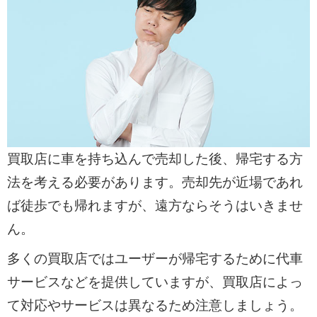
複数社から見積もりを取って比較するのは
高価買取の鉄則です。出張買取なら、自宅
にいながら同日に複数の業者へ査定を依頼
できるため、効率的に価格交渉を進められ
ます。
・高価買取を狙うなら一括査定を活用し需
買取店に車を持ち込んで売却した後、帰宅する方
要が高まる時期に売却する
法を考える必要があります。売却先が近場であれ
決算期前の1～3月や7～9月は車が高く売れ
ば徒歩でも帰れますが、遠方ならそうはいきませ
やすい時期です。傷やへこみは無理に直さ
ん。
ず、純正オプションを揃え、一括査定サー
ビスを利用して一番高い買取業者を見つけ
多くの買取店ではユーザーが帰宅するために代車
ましょう。
サービスなどを提供していますが、買取店によっ
て対応やサービスは異なるため注意しましょう。