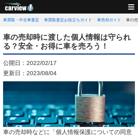
車買取・中古車査定
車買取査定お役立ちガイド
車売却ガイド
車の売
車の売却時に渡した個人情報は守られ
る？安全・お得に車を売ろう！
公開日：
2022/02/17
更新日：
2023/08/04
車の売却時などに「個人情報保護についての同意