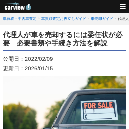
車買取・中古車査定
車買取査定お役立ちガイド
車売却ガイド
代理人
代理人が車を売却するには委任状が必
要 必要書類や手続き方法を解説
公開日：
2022/02/09
更新日：
2026/01/15