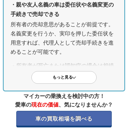
・親や友人名義の車は委任状や名義変更の
手続きで売却できる
所有者の売却意思があることが前提です。
名義変更を行うか、実印を押した委任状を
用意すれば、代理人として売却手続きを進
めることが可能です。
・所有者が死亡または認知症の場合は相続
や後見人の手続きが必要
もっと見る
死亡時は遺産分割協議を経て名義変更を行
います。認知症などで判断能力がない場合
マイカーの乗換えを検討中の方！
は、家庭裁判所で成年後見人を選任し、代
愛車の
現在の価値
、気になりませんか？
理人が売却を行います。
車の買取相場を調べる
・ローン会社名義の車は完済して所有権解