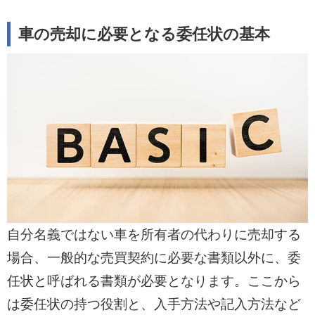
除を行う必要がある
車の売却に必要となる委任状の基本
車検証の所有者がディーラーやローン会社
の場合、ローンを完済して所有権解除の手
続きを行う必要があります。完済後に名義
を自分に移してから売却します。
・名義変更トラブルを避けるために一括査
定で信頼できる業者を探す
名義変更を怠ると税金や事故の責任問題に
発展しかねません。手続きに詳しい買取業
自分名義ではない車を所有者の代わりに売却する
者を見つけるには、実績豊富な一括査定サ
場合、一般的な売買契約に必要な書類以外に、委
ービスの利用が賢明です。
任状と呼ばれる書類が必要となります。ここから
は委任状の持つ役割と、入手方法や記入方法など