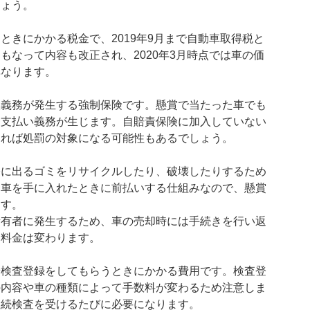
しょう。
ときにかかる税金で、2019年9月まで自動車取得税と
もなって内容も改正され、2020年3月時点では車の価
異なります。
入義務が発生する強制保険です。懸賞で当たった車でも
は支払い義務が生じます。自賠責保険に加入していない
すれば処罰の対象になる可能性もあるでしょう。
際に出るゴミをリサイクルしたり、破壊したりするため
、車を手に入れたときに前払いする仕組みなので、懸賞
ます。
所有者に発生するため、車の売却時には手続きを行い返
て料金は変わります。
や検査登録をしてもらうときにかかる費用です。検査登
の内容や車の種類によって手数料が変わるため注意しま
継続検査を受けるたびに必要になります。