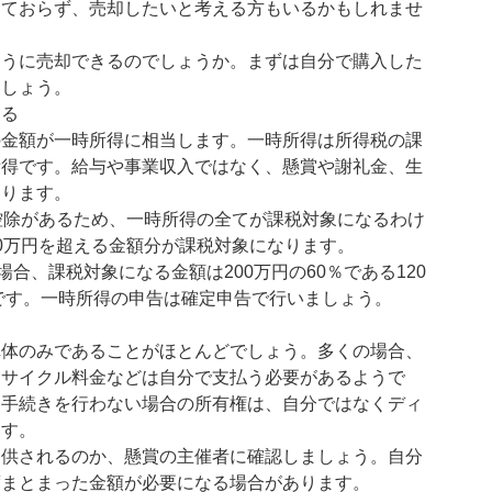
っておらず、売却したいと考える方もいるかもしれませ
ように売却できるのでしょうか。まずは自分で購入した
ましょう。
する
の金額が一時所得に相当します。一時所得は所得税の課
所得です。給与や事業収入ではなく、懸賞や謝礼金、生
たります。
控除があるため、一時所得の全てが課税対象になるわけ
0万円を超える金額分が課税対象になります。
場合、課税対象になる金額は200万円の60％である120
円です。一時所得の申告は確定申告で行いましょう。
車体のみであることがほとんどでしょう。多くの場合、
リサイクル料金などは自分で支払う必要があるようで
な手続きを行わない場合の所有権は、自分ではなくディ
ます。
提供されるのか、懸賞の主催者に確認しましょう。自分
度まとまった金額が必要になる場合があります。