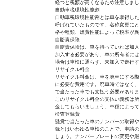
経つと税額が高くなるため注意しま
自動車税環境性能割
自動車税環境性能割とは車を取得した
呼ばれていたものです。名称変更にと
格や種類、燃費性能によって税率が
自賠責保険
自賠責保険は、車を持っていれば加
加入する必要があり、車の所有者に
場合は車検に通らず、未加入で走行
リサイクル料金
リサイクル料金は、車を廃車にする
に必要な費用です。廃車時ではなく
で当たった車でも支払う必要があり
このリサイクル料金の支払い義務は
金してもらいましょう。車種によっ
検査登録費
懸賞で当たった車のナンバーの取得
録とはいわゆる車検のことで、申請
しょう。ナンバープレートの変更や