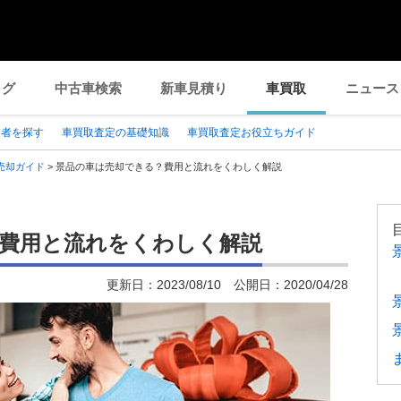
ログ
中古車検索
新車見積り
車買取
ニュース
業者を探す
車買取査定の基礎知識
車買取査定お役立ちガイド
売却ガイド
>
景品の車は売却できる？費用と流れをくわしく解説
費用と流れをくわしく解説
更新日：
2023/08/10
公開日：
2020/04/28