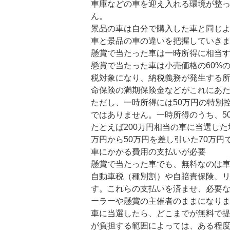
車庫などの車を迎え入れる環境が整
ん。
景品の車は自分で購入した車と同じ
車と景品の車の違いを把握していき
懸賞で当たった車は一時所得に相当
懸賞で当たった車は小売価格の60%
税対象になり、納税義務が発生する
命保険の満期保険金などがこれにあ
ただし、一時所得には50万円の特別
ではありません。一時所得のうち、5
たとえば200万円相当の車に当選した
万円から50万円を差し引いた70万
車にかかる費用の支払いが必要
懸賞で当たった車でも、無料なのは
自動車税（種別割）や自賠責保険、
す。これらの支払いを済ませ、必要
ーラーや懸賞の主催者のままになり
車に当選したら、どこまでが無料で
が負担する範囲によっては、ある程