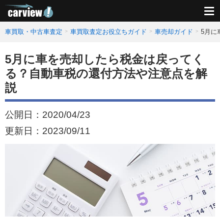
車買取・中古車査定
車買取査定お役立ちガイド
車売却ガイド
5月に
5月に車を売却したら税金は戻ってく
る？自動車税の還付方法や注意点を解
説
公開日：
2020/04/23
更新日：
2023/09/11