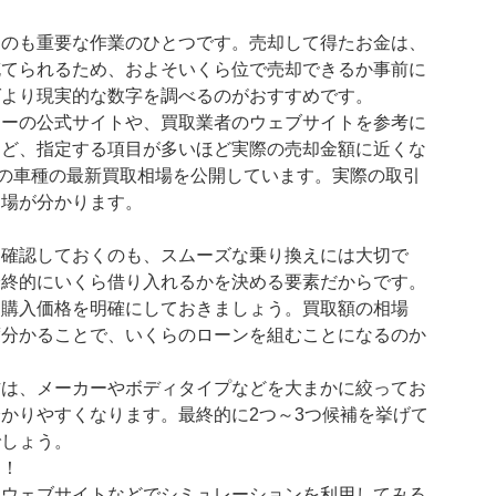
くのも重要な作業のひとつです。売却して得たお金は、
充てられるため、およそいくら位で売却できるか事前に
ばより現実的な数字を調べるのがおすすめです。
カーの公式サイトや、買取業者のウェブサイトを参考に
など、指定する項目が多いほど実際の売却金額に近くな
数多くの車種の最新買取相場を公開しています。実際の取引
相場が分かります。
を確認しておくのも、スムーズな乗り換えには大切で
最終的にいくら借り入れるかを決める要素だからです。
、購入価格を明確にしておきましょう。買取額の相場
度分かることで、いくらのローンを組むことになるのか
方は、メーカーやボディタイプなどを大まかに絞ってお
かりやすくなります。最終的に2つ～3つ候補を挙げて
でしょう。
め！
、ウェブサイトなどでシミュレーションを利用してみる