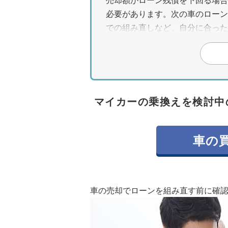
売却額がローン残債を下回る場合
必要があります。次の車のローン
での組み直しなど、自分に合った
・一括査定から売却して新規契約
まず一括査定で買取業者を選び高
で既存ローンを返済し、不足分や
各段階で必要な書類や手続きを理
マイカーの乗換えを検討中
・少しでも高く売却してローン残
返済負担を軽くするには愛車を高
車の
を狙い、内外装を清掃して印象を
して複数業者に見積もりを依頼し
車の売却でローンを組み直す前に確