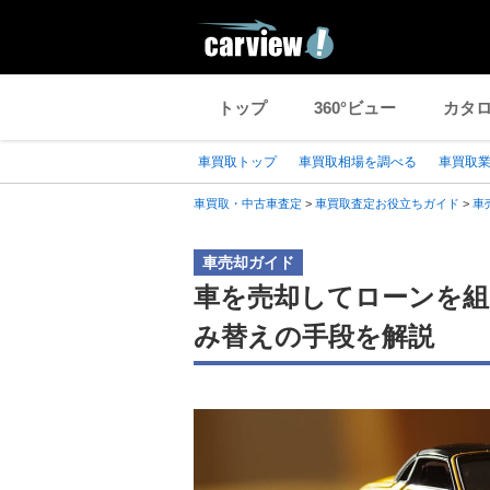
トップ
360°ビュー
カタ
車買取トップ
車買取相場を調べる
車買取
車買取・中古車査定
>
車買取査定お役立ちガイド
>
車
車売却ガイド
車を売却してローンを組
み替えの手段を解説