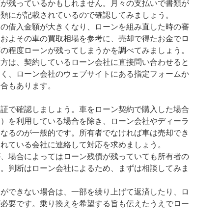
額が残っているかもしれません。月々の支払いで書類が
書類にが記載されているので確認してみましょう。
後の借入金額が大きくなり、ローンを組み直した時の審
おおよその車の買取相場を参考に、売却で得たお金でロ
どの程度ローンが残ってしまうかを調べてみましょう。
い方は、契約しているローン会社に直接問い合わせると
なく、ローン会社のウェブサイトにある指定フォームか
場合もあります。
検証で確認しましょう。車をローン契約で購入した場合
ン）を利用している場合を除き、ローン会社やディーラ
となるのが一般的です。所有者でなければ車は売却でき
されている会社に連絡して対応を求めましょう。
が、場合によってはローン残債が残っていても所有者の
す。判断はローン会社によるため、まずは相談してみま
更ができない場合は、一部を繰り上げて返済したり、ロ
が必要です。乗り換えを希望する旨も伝えたうえでロー