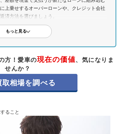
、差額を現金で支払うか新たなローンに組み込む
に上乗せするオーバーローンや、クレジット会社
返済方法を選びましょう。
するまでの4ステップ
もっと見る
値売却を目指します。売却が決まったらその資金
新車購入費のための新しいローンを契約します。
解して進めることが大切です。
現在の価値
の方！
愛車の
、気になりま
債を減らすためのポイント
せんか？
く売ることが最も有効です。需要が高まる決算期
買取相場を調べる
良くしましょう。さらに一括査定サービスを利用
、好条件な買取先を見つけます。
認すること