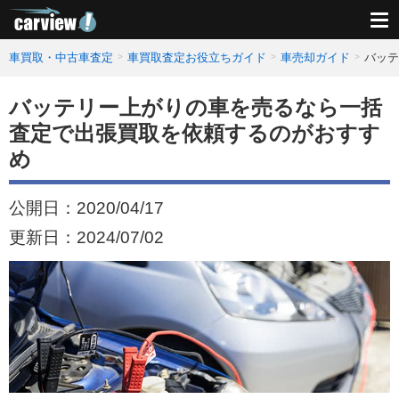
車買取・中古車査定
車買取査定お役立ちガイド
車売却ガイド
バッテ
バッテリー上がりの車を売るなら一括
査定で出張買取を依頼するのがおすす
め
公開日：
2020/04/17
更新日：
2024/07/02