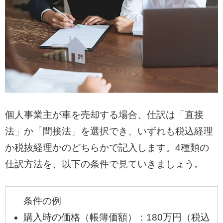
理解しておきましょう。
・確定申告や非課税条件にも注意
事業に無関係な私用車の売却は非課税扱い
となる場合もあります。リサイクル預託金
の会計処理や家事按分の有無など、処理上
の注意点についても理解が必要です。
個人事業主が車を売却する場合、仕訳は「直接
・高額売却を狙うなら買取査定が有効
法」か「間接法」を選択でき、いずれも税込経理
事業用車両でも一般車と同様に通常の買取
か税抜経理かのどちらかで記入します。4種類の
業者で売却できます。一括査定サービスを
仕訳方法を、以下の条件で見ていきましょう。
利用すれば、複数社の査定を比較でき、手
間をかけずに高価買取を目指せます。
条件の例
購入時の価格（帳簿価額）：180万円（税込