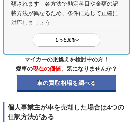
類されます。各方法で勘定科目や金額の記
載方法が異なるため、条件に応じて正確に
対応しましょう。
・減価償却費の正確な計算が重要
もっと見る
売却時には累積した減価償却費を考慮した
帳簿価額で処理します。新車・中古車によ
マイカーの乗換えを検討中の方！
って耐用年数の算定が異なるため、正しい
愛車の
現在の価値
、気になりませんか？
計算方法を理解しておくことが大切です。
車の買取相場を調べる
・譲渡所得として処理される点に注意
事業用車の売却益は事業所得ではなく譲渡
個人事業主が車を売却した場合は4つの
所得に該当します。帳簿上は「事業主借」
仕訳方法がある
または「事業主貸」で処理し、長期・短期
の所有区分や特別控除の対象となる条件も