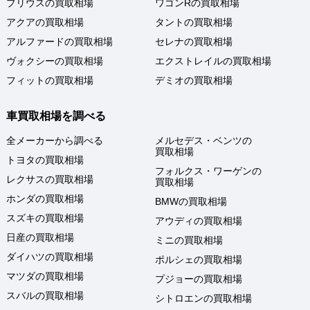
プリウスの買取相場
ワゴンRの買取相場
アクアの買取相場
タントの買取相場
アルファードの買取相場
セレナの買取相場
ヴォクシーの買取相場
エクストレイルの買取相場
フィットの買取相場
デミオの買取相場
車買取相場を調べる
全メーカーから調べる
メルセデス・ベンツの
買取相場
トヨタの買取相場
フォルクス・ワーゲンの
レクサスの買取相場
買取相場
ホンダの買取相場
BMWの買取相場
スズキの買取相場
アウディの買取相場
日産の買取相場
ミニの買取相場
ダイハツの買取相場
ポルシェの買取相場
マツダの買取相場
プジョーの買取相場
スバルの買取相場
シトロエンの買取相場