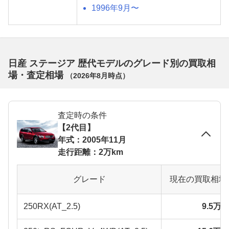
1996年9月〜
日産 ステージア 歴代モデルのグレード別の買取相
場・査定相場
（
2026年8月
時点）
査定時の条件
【2代目】
年式：2005年11月
走行距離：2万km
グレード
現在の買取相場
250RX(AT_2.5)
9.5万