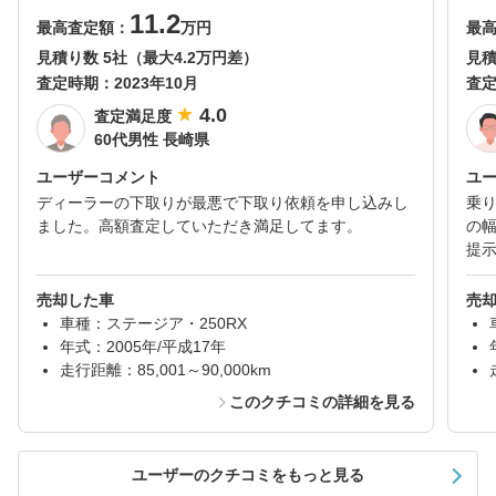
11.2
最高査定額：
万円
最
見積り数 5社（最大4.2万円差）
見積
査定時期：
2023年10月
査
4.0
査定満足度
60代男性 長崎県
ユーザーコメント
ユ
ディーラーの下取りが最悪で下取り依頼を申し込みし
乗
ました。高額査定していただき満足してます。
の
提
売却した車
売
車種：ステージア・250RX
年式：2005年/平成17年
走行距離：85,001～90,000km
このクチコミの詳細を見る
ユーザーのクチコミをもっと見る