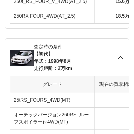
250t_RS_FOUR_V_4WD(AT_2.5)
15.6万
250RX FOUR_4WD(AT_2.5)
18.5万
査定時の条件
【初代】
年式：1998年8月
走行距離：2万km
グレード
現在の買取相場
25tRS_FOURS_4WD(MT)
オーテックバージョン260RS_ルー
フスポイラー付4WD(MT)