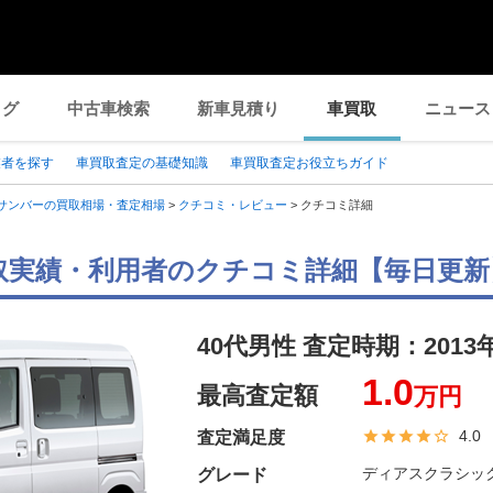
ログ
中古車検索
新車見積り
車買取
ニュース
業者を探す
車買取査定の基礎知識
車買取査定お役立ちガイド
サンバーの買取相場・査定相場
>
クチコミ・レビュー
>
クチコミ詳細
取実績・利用者のクチコミ詳細【毎日更新
40代男性 査定時期：
2013
1.0
最高査定額
万円
4.0
査定満足度
ディアスクラシッ
グレード