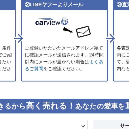
②LINEヤフーよりメール
③査
、条件
ご登録いただいたメールアドレス宛て
各査
でご紹
に確認メールが送信されます。24時間
内に
けたい
以内にメールが届かない場合は
よくあ
て、
くださ
るご質問
をご確認ください。
内な
高く売れる！
きるから
あなたの愛車を
サ