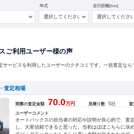
年式
走行距離(km)
スご利用ユーザー様の声
定サービスを利用したユーザーのクチコミです。一括査定なら
・査定相場
70.0
万円
5社
実際の査定金額
見積り数
査
ユーザーコメント
オートバックスの担当者の対応や説明が良心的で、査
し、大変信頼できると思った。当初はほぼこちらに決