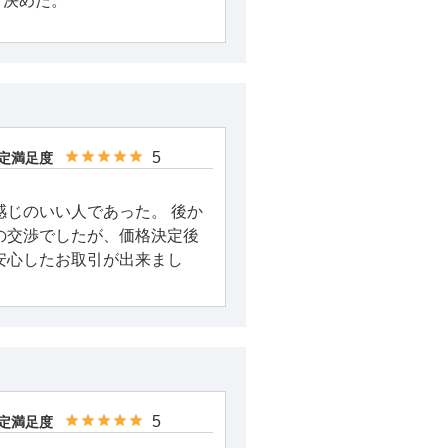
、決めた。
5
定満足度
感じのいい人であった。 後か
の交渉でしたが、価格決定後
安心したお取引が出来まし
5
定満足度