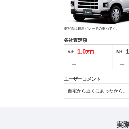
※写真は最新グレードの車両です。
各社査定額
1.0
1
A社
万円
B社
―
―
ユーザーコメント
自宅から近くにあったから。
実