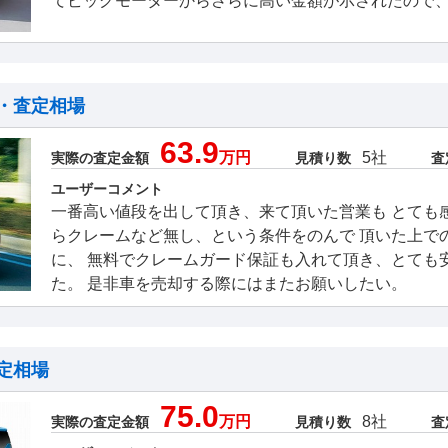
てビッグモーターからさらに高い金額が示されたので
・査定相場
63.9
万円
5社
実際の査定金額
見積り数
査
ユーザーコメント
一番高い値段を出して頂き、来て頂いた営業も とても
らクレームなど無し、という条件をのんで 頂いた上で
に、 無料でクレームガード保証も入れて頂き、とても
た。 是非車を売却する際にはまたお願いしたい。
定相場
75.0
万円
8社
実際の査定金額
見積り数
査