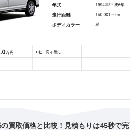
1994年/平成6年
年式
150,001～km
走行距離
緑
ボディカラー
.0
提示無し
―
万円
C社
―
―
際の買取価格と比較！見積もりは45秒で完