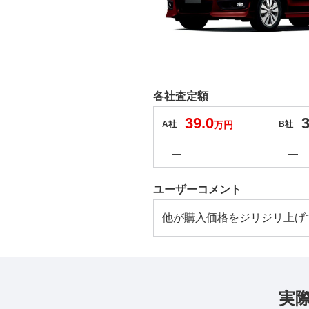
各社査定額
39.0
3
A社
万円
B社
―
―
ユーザーコメント
他が購入価格をジリジリ上げ
実