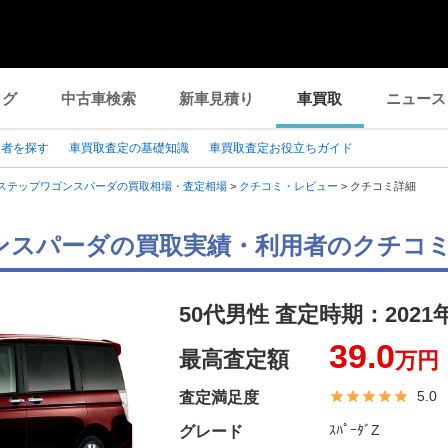
ログ
中古車検索
新車見積り
車買取
ニュース
業者を探す
車買取査定の基礎知識
車買取査定お役立ちガイド
ステップワゴンスパーダの買取相場・査定相場
>
クチコミ・レビュー
>
クチコミ詳細
ンスパーダの買取実績・利用者のクチコ
50代男性 査定時期：
2021
39.0
最高査定額
万円
5.0
査定満足度
ｽﾊﾟｰﾀﾞZ
グレード