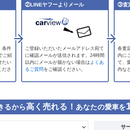
②LINEヤフーよりメール
③査
、条件
ご登録いただいたメールアドレス宛て
各査
でご紹
に確認メールが送信されます。24時間
内に
けたい
以内にメールが届かない場合は
よくあ
て、
くださ
るご質問
をご確認ください。
内な
高く売れる！
きるから
あなたの愛車を
サ