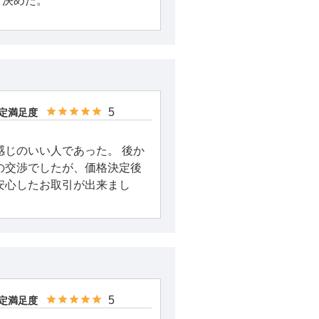
、決めた。
5
定満足度
感じのいい人であった。 後か
の交渉でしたが、価格決定後
安心したお取引が出来まし
5
定満足度