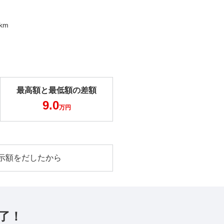
0km
最高額と最低額の差額
9.0
万円
示額をだしたから
了！