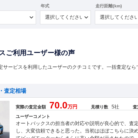
年式
走行距離(km)
スご利用ユーザー様の声
定サービスを利用したユーザーのクチコミです。一括査定なら
・査定相場
70.0
万円
5社
実際の査定金額
見積り数
査
ユーザーコメント
オートバックスの担当者の対応や説明が良心的で、査
し、大変信頼できると思った。当初はほぼこちらに決