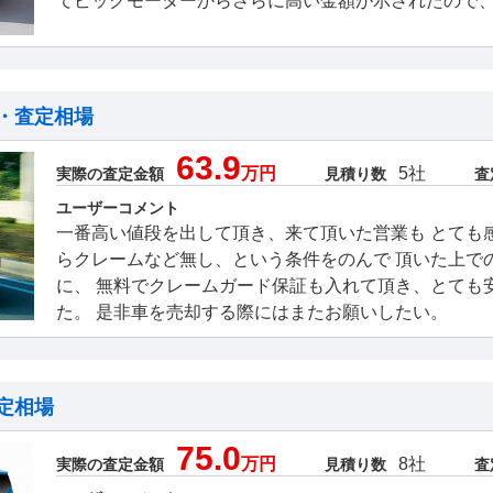
てビッグモーターからさらに高い金額が示されたので
・査定相場
63.9
万円
5社
実際の査定金額
見積り数
査
ユーザーコメント
一番高い値段を出して頂き、来て頂いた営業も とても
らクレームなど無し、という条件をのんで 頂いた上で
に、 無料でクレームガード保証も入れて頂き、とても
た。 是非車を売却する際にはまたお願いしたい。
定相場
75.0
万円
8社
実際の査定金額
見積り数
査