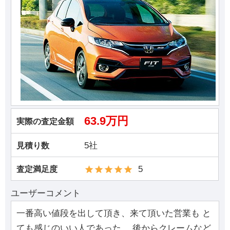
63.9万円
実際の査定金額
5社
見積り数
5
査定満足度
ユーザーコメント
一番高い値段を出して頂き、来て頂いた営業も と
ても感じのいい人であった。 後からクレームなど