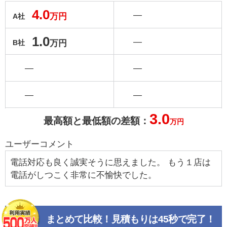
4.0
―
万円
A社
1.0
―
万円
B社
―
―
―
―
3.0
最高額と最低額の差額：
万円
ユーザーコメント
電話対応も良く誠実そうに思えました。 もう１店は
電話がしつこく非常に不愉快でした。
まとめて比較！見積もりは45秒で完了！