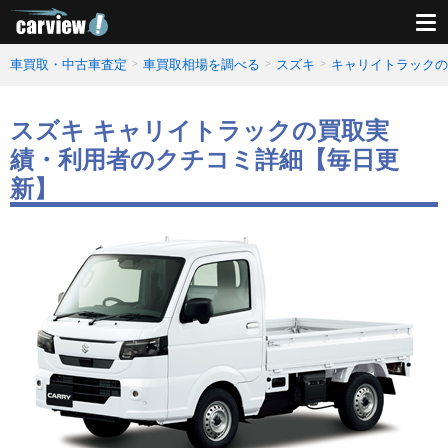
車買取・中古車査定
車買取相場を調べる
スズキ
キャリイトラックの
スズキ キャリイトラックの買取実
績・利用者のクチコミ詳細【毎日更
新】