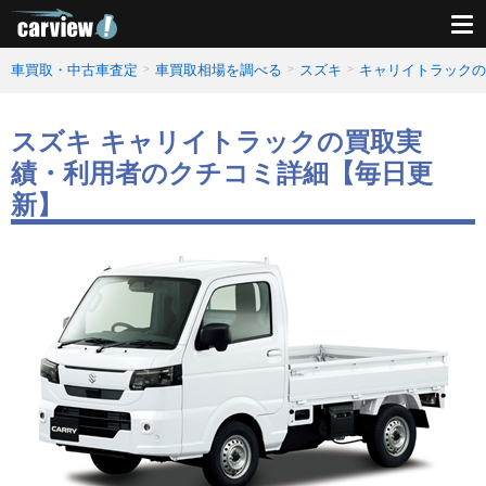
車買取・中古車査定
車買取相場を調べる
スズキ
キャリイトラックの
スズキ キャリイトラックの買取実
績・利用者のクチコミ詳細【毎日更
新】