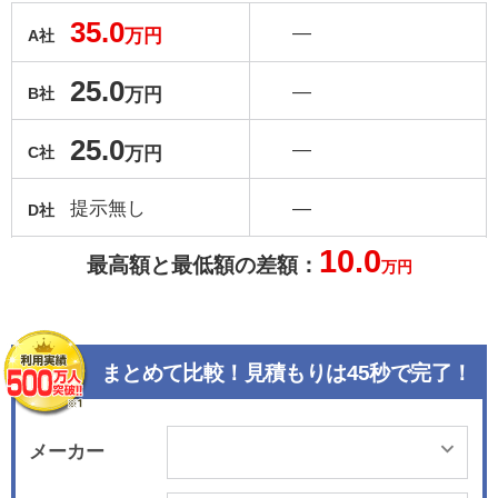
35.0
―
万円
A社
25.0
―
万円
B社
25.0
―
万円
C社
提示無し
―
D社
10.0
最高額と最低額の差額：
万円
まとめて比較！見積もりは45秒で完了！
メーカー