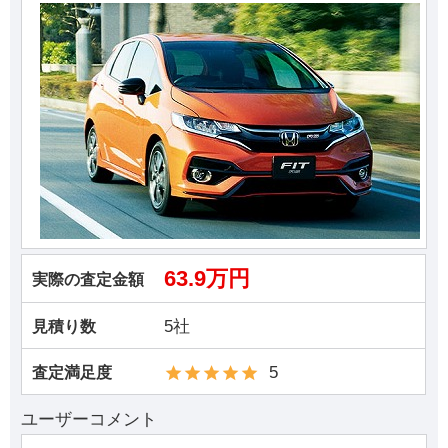
63.9万円
実際の査定金額
5社
見積り数
5
査定満足度
ユーザーコメント