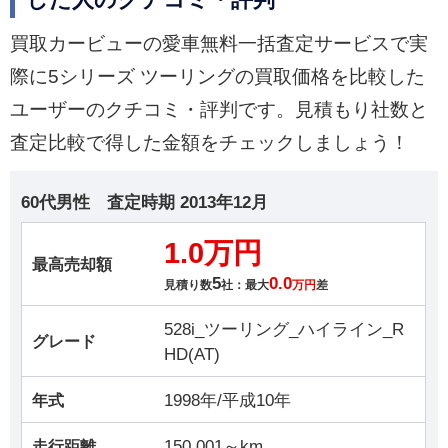
した人のクチコミ・評判
買取カービューの愛車無料一括査定サービスで実
際に5シリーズ ツーリングの買取価格を比較した
ユーザーのクチコミ・評判です。見積もり社数と
査定比較で得した金額をチェックしましょう！
60代男性
査定時期
2013年12月
1.0万円
最高売却額
5
0.0
見積り数
社：最大
万円
差
528i_ツーリング_ハイライン_R
グレード
HD(AT)
1998年/平成10年
年式
150,001～km
走行距離