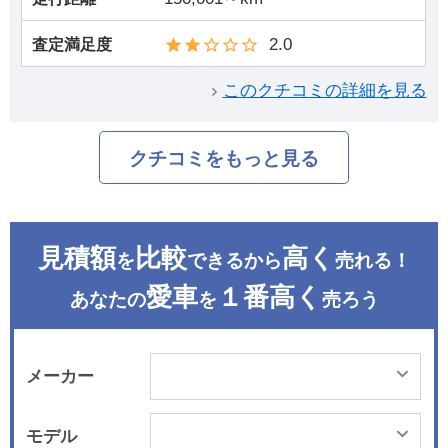
2.0
査定満足度
このクチコミの詳細を見る
クチコミをもっと見る
見積額
比較
高く
を
できるから
売れる！
愛車
１番高く
あなたの
を
売ろう
メーカー
モデル