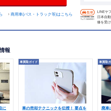
LINE
ら
商用車(バス・トラック等)はこちら
日本自動
修を受け
情報
車買取ガイド
車買取ガ
取に
車の売却テクニックを伝授！ 要点を
廃車