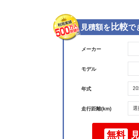
比較
見積額を
で
メーカー
モデル
年式
走行距離(km)
無料