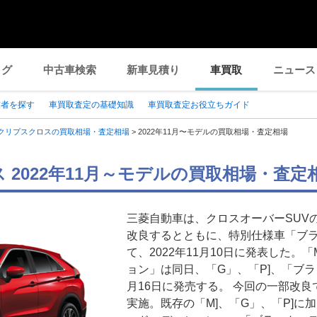
ログ
中古車検索
新車見積り
車買取
ニュース
業者を探す
車買取査定の基礎知識
車買取査定お役立ちガイド
クリプスクロスの買取相場・査定相場
>
2022年11月〜モデルの買取相場・査定相場
 2022年11月～モデルの買取相場・査定
三菱自動車は、クロスオーバーSUV
改良するとともに、特別仕様車「ブ
て、2022年11月10日に発表した。
ョン」は同日、「G」、「P]、「ブラ
月16日に発売する。 今回の一部改
実施。既存の「M]、「G」、「P]に