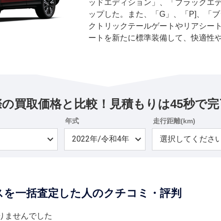
ッドエディション」、「ブラックエ
ップした。また、「G」、「P]、「
クトリックテールゲートやリアシート
ートを新たに標準装備して、快適性
「M]を除くすべてのグレードに、既
高速道路同一車線運転支援機能「マイ
回ラインナップに追加となる「ブラ
レード「P」をベースに、内外装の
ーをあしらった特別仕様車だ。エク
際の買取価格と比較！見積もりは45秒で完
ト（フロント／リア）やサイドドア
ラックで統一して、専用ブラック塗
年式
走行距離(km)
た。インテリアでは、メーターベゼ
ュをブラック、ドアグリップとイン
ントをダークシルバーとして、シー
プル付き本革巻きステアリングホイ
しらっている。
スを一括査定した人のクチコミ・評判
りませんでした