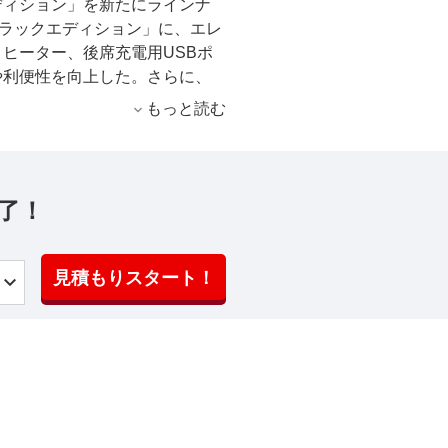
ディション」を新たにラインナ
ブラックエディション」に、エレ
ヒーター、後席充電用USBポ
や利便性を向上した。さらに、
にPHEVモデルに設定されていた
もっと読む
パイロット」を採用した。 今
ックエディション」は、上級グ
要所にブラックのアクセントカラ
ステリアでは、スキッドプレー
了！
ガーニッシュ、ドアミラーをブ
装のアルミホイールを装備し
ルとセンターパネルガーニッシ
見積もりスタート！
ストゥルメントパネルオーナメ
トやドアアームレスト、ディン
ールにグレー系のステッチをあ