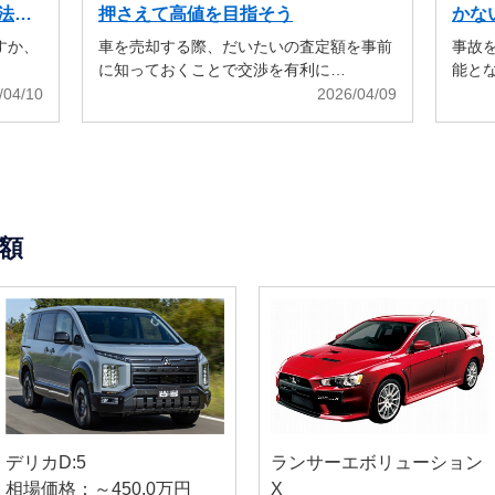
法も
押さえて高値を目指そう
かな
すか、
車を売却する際、だいたいの査定額を事前
事故
に知っておくことで交渉を有利に…
能と
/04/10
2026/04/09
額
デリカD:5
ランサーエボリューション
相場価格：～450.0万円
X