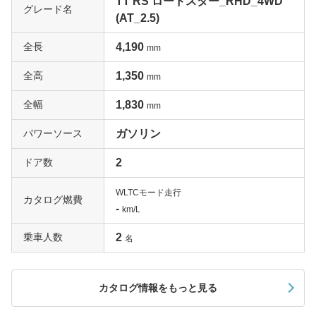
TT RS ロードスター_RHD_4WD
グレード名
(AT_2.5)
全長
4,190
mm
全高
1,350
mm
全幅
1,830
mm
パワーソース
ガソリン
ドア数
2
WLTCモード走行
カタログ燃費
-
km/L
乗車人数
2
名
カタログ情報をもっと見る