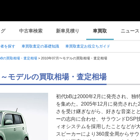
ログ
中古車検索
新車見積り
車買取
ニュース
業者を探す
車買取査定の基礎知識
車買取査定お役立ちガイド
bBの買取相場・査定相場
>
2010年07月〜モデルの買取相場・査定相場
07月～モデルの買取相場・査定相場
初代bBは2000年2月に発売され、
を集めた。2005年12月に発売され
さを受け継ぎながら、好きな音楽と
ーの志向に合わせ、サラウンドDSP
ィオシステムを採用したことなどが大
スピーカーにより360度全周からサ