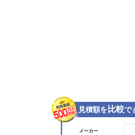
比較
見積額を
で
メーカー