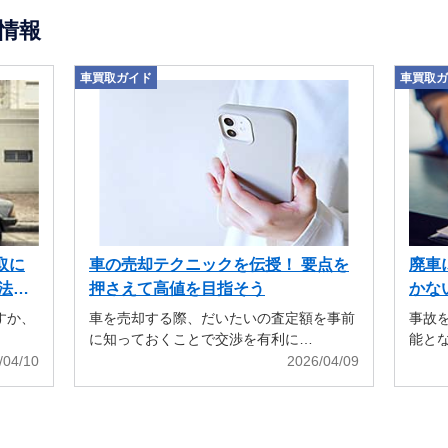
情報
車買取ガイド
車買取ガ
取に
車の売却テクニックを伝授！ 要点を
廃車
法も
押さえて高値を目指そう
かな
すか、
車を売却する際、だいたいの査定額を事前
事故
に知っておくことで交渉を有利に…
能と
/04/10
2026/04/09