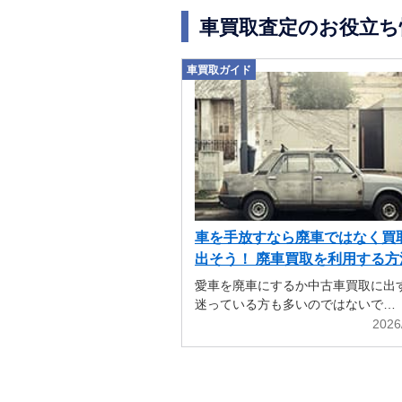
車買取査定のお役立ち
車買取ガイド
車を手放すなら廃車ではなく買
出そう！ 廃車買取を利用する方
解説
愛車を廃車にするか中古車買取に出
迷っている方も多いのではないで…
2026