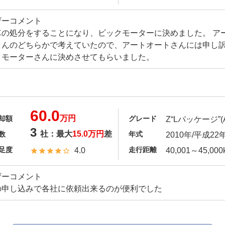
ザーコメント
車の処分をすることになり、ビックモーターに決めました。 ア
さんのどちらかで考えていたので、アートオートさんには申し
クモーターさんに決めさせてもらいました。
60.0
万円
却額
グレード
Z“Lパッケージ”(A
3
社：最大
15.0万円
差
数
年式
2010年/平成22
足度
走行距離
4.0
40,001～45,000
ザーコメント
の申し込みで各社に依頼出来るのが便利でした