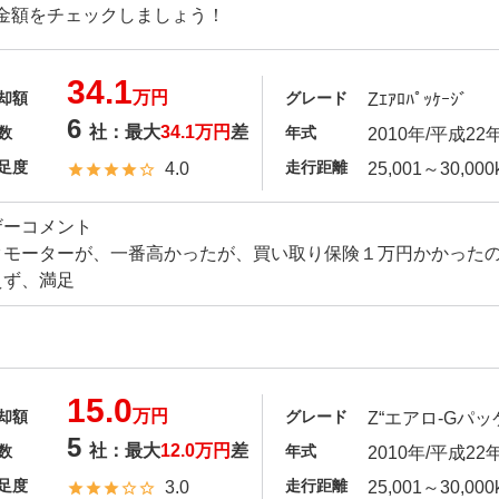
金額をチェックしましょう！
34.1
万円
却額
グレード
Zｴｱﾛﾊﾟｯｹｰｼﾞ
6
社：最大
34.1万円
差
数
年式
2010年/平成22
足度
走行距離
4.0
25,001～30,000
ザーコメント
クモーターが、一番高かったが、買い取り保険１万円かかったの
えず、満足
15.0
万円
却額
グレード
Z“エアロ-Gパッケ
5
社：最大
12.0万円
差
数
年式
2010年/平成22
足度
走行距離
3.0
25,001～30,000