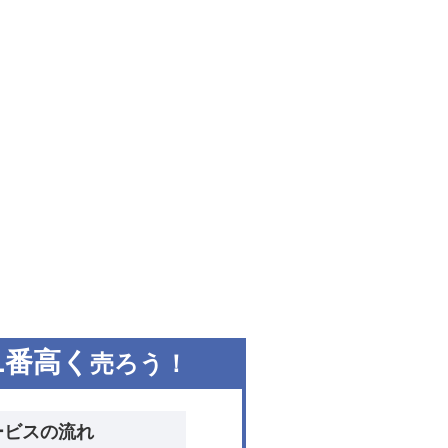
1
番高く
売ろう！
ービスの流れ