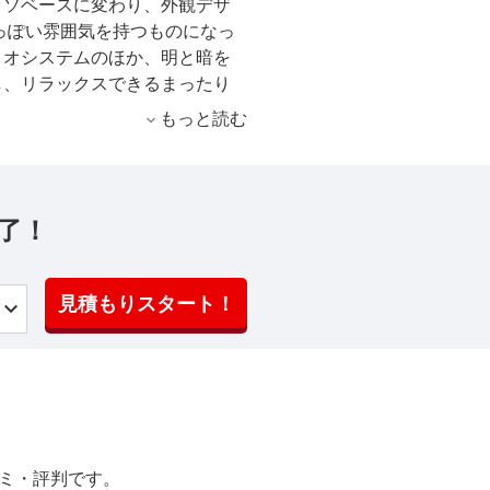
ッソベースに変わり、外観デザ
っぽい雰囲気を持つものになっ
ィオシステムのほか、明と暗を
し、リラックスできるまったり
などした。全長はわずかに短く
もっと読む
長されて室内空間は十分な広さ
mと小さくなったのは取り回しで
.5リッターの2機種。平成17年
ている。駆動方式はFFと4WD
了！
載されるが、4WD車は1.3リッ
ンは全車とも電子制御式4速
SにもQバージョンを設定（FF車
見積もりスタート！
カー付きのドアミラーを採用した
スピーカーとした。2008年10
準スタイルとスポーティさを強
を明確したほか、バリエーショ
。
ミ・評判です。