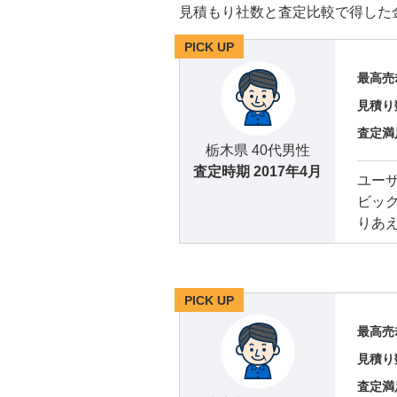
見積もり社数と査定比較で得した
PICK UP
最高売
見積り
査定満
栃木県 40代男性
査定時期
2017年4月
ユー
ビッ
りあ
PICK UP
最高売
見積り
査定満