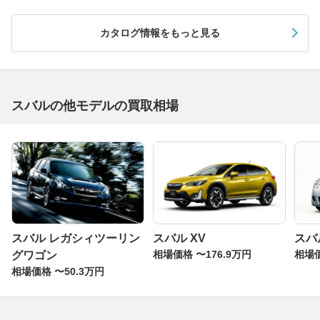
カタログ情報をもっと見る
スバルの他モデルの買取相場
スバル レガシィツーリン
スバル XV
スバ
相場価格 〜176.9万円
相場価
グワゴン
相場価格 〜50.3万円