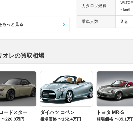
WLTC
カタログ燃費
-
km/L
乗車人数
2
名
をもっと見る
リオレの買取相場
 ロードスター
ダイハツ コペン
トヨタ MR-S
〜226.9万円
相場価格 〜152.4万円
相場価格 〜85.1万