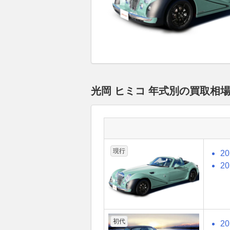
光岡 ヒミコ 年式別の買取相
現行
2
2
初代
2