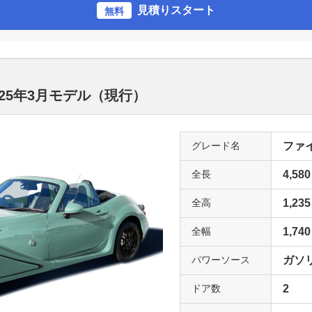
見積りスタート
無料
25年3月モデル（現行）
グレード名
ファイ
全長
4,580
全高
1,235
全幅
1,740
パワーソース
ガソ
ドア数
2