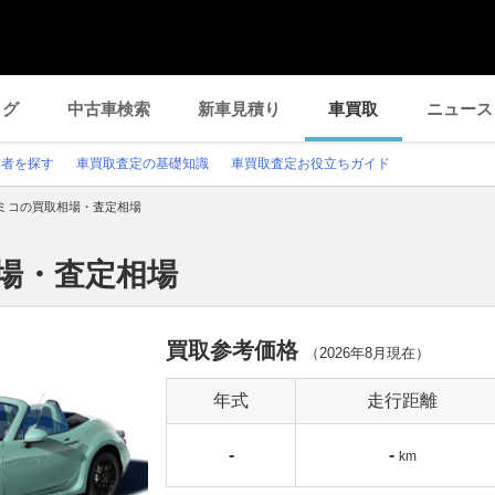
ログ
中古車検索
新車見積り
車買取
ニュース
業者を探す
車買取査定の基礎知識
車買取査定お役立ちガイド
ミコの買取相場・査定相場
場・査定相場
買取参考価格
（
2026年8月
現在）
年式
走行距離
-
-
km