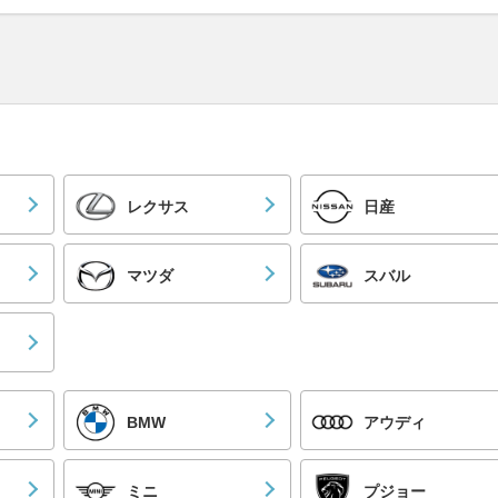
レクサス
日産
マツダ
スバル
BMW
アウディ
ミニ
プジョー