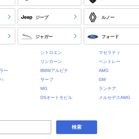
ジープ
ルノー
ジャガー
フォード
シトロエン
マセラティ
リンカーン
ベントレー
ラー
BMWアルピナ
AMG
ハ
サーブ
GM
MG
ランチア
DSオートモビル
メルセデスAMG
検索