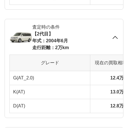
査定時の条件
【2代目】
年式：2004年6月
走行距離：2万km
グレード
現在の買取相場
G(AT_2.0)
12.4万
K(AT)
13.0万
D(AT)
12.8万