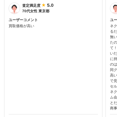
5.0
査定満足度
70代女性 東京都
ユーザーコメント
ユ
買取価格が高い
ネ
る
無
た
て
い
に
の
同グ
高
で
セ
ネ
ム
と
商