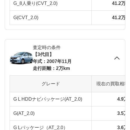
G_8人乗り(CVT_2.0)
41.2万
G(CVT_2.0)
41.2万
査定時の条件
【3代目】
年式：2007年11月
走行距離：2万km
グレード
現在の買取相場
G L HDDナビパッケージ(AT_2.0)
4.9
G(AT_2.0)
3.5
G Lパッケージ（AT_2.0）
3.6