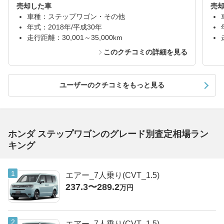
売却した車
売
車種：ステップワゴン・その他
年式：2018年/平成30年
走行距離：30,001～35,000km
このクチコミの詳細を見る
ユーザーのクチコミをもっと見る
ホンダ ステップワゴンのグレード別査定相場ラン
キング
エアー_7人乗り(CVT_1.5)
237.3〜289.2
万円
エアー_7人乗り(CVT_1.5)