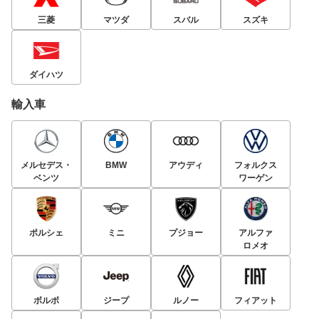
三菱
マツダ
スバル
スズキ
ダイハツ
輸入車
メルセデス・
BMW
アウディ
フォルクス
ベンツ
ワーゲン
ポルシェ
ミニ
プジョー
アルファ
ロメオ
ボルボ
ジープ
ルノー
フィアット