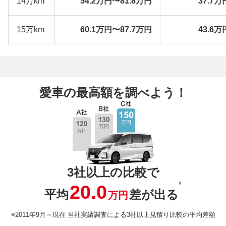
14万km
54.2万円〜81.8万円
37.7万
15万km
60.1万円〜87.7万円
43.6万
愛車の最高額を調べよう！
3社以上の比較で
※
20.0
平均
差が出る
万円
※2011年9月～現在 当社実績調査による3社以上見積り比較の平均差額