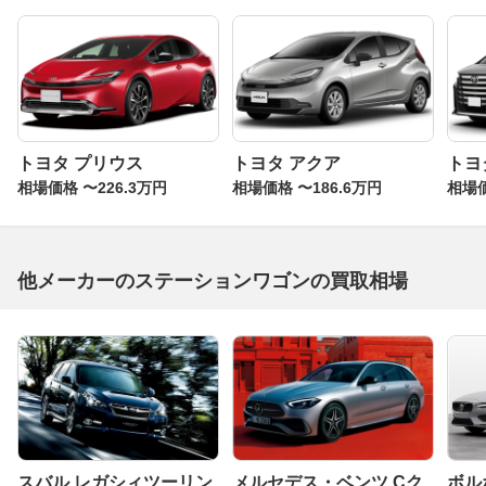
トヨタ プリウス
トヨタ アクア
トヨ
相場価格 〜226.3万円
相場価格 〜186.6万円
相場価
他メーカーのステーションワゴンの買取相場
スバル レガシィツーリン
メルセデス・ベンツ Cク
ボルボ