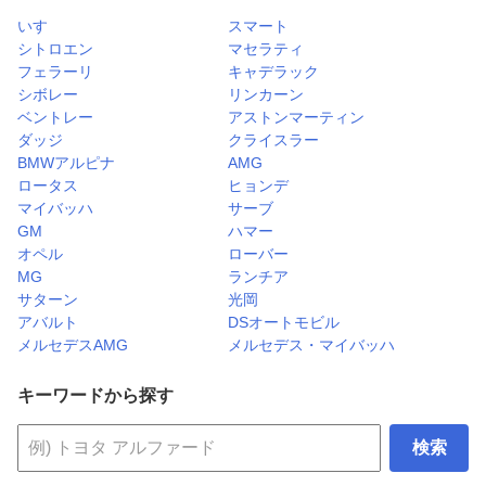
いすゞ
スマート
シトロエン
マセラティ
フェラーリ
キャデラック
シボレー
リンカーン
ベントレー
アストンマーティン
ダッジ
クライスラー
BMWアルピナ
AMG
ロータス
ヒョンデ
マイバッハ
サーブ
GM
ハマー
オペル
ローバー
MG
ランチア
サターン
光岡
アバルト
DSオートモビル
メルセデスAMG
メルセデス・マイバッハ
キーワードから探す
検索