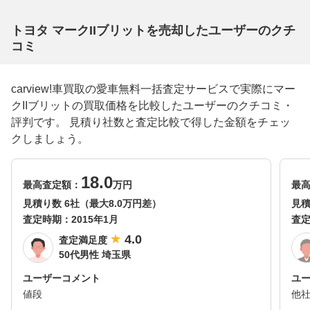
トヨタ マークIIブリットを売却したユーザーのクチ
コミ
carview!車買取の愛車無料一括査定サービスで実際にマー
クIIブリットの買取価格を比較したユーザーのクチコミ・
評判です。 見積り社数と査定比較で得した金額をチェッ
クしましょう。
18.0
最高査定額：
万円
最
見積り数 6社（最大8.0万円差）
見積
査定時期：
2015年1月
査
4.0
査定満足度
50代男性 埼玉県
ユーザーコメント
ユ
値段
他