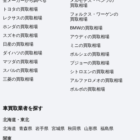
全メーカーから調べる
メルセデス・ベンツの
買取相場
トヨタの買取相場
フォルクス・ワーゲンの
レクサスの買取相場
買取相場
ホンダの買取相場
BMWの買取相場
スズキの買取相場
アウディの買取相場
日産の買取相場
ミニの買取相場
ダイハツの買取相場
ポルシェの買取相場
マツダの買取相場
プジョーの買取相場
スバルの買取相場
シトロエンの買取相場
三菱の買取相場
アルファロメオの買取相場
ボルボの買取相場
車買取業者を探す
北海道・東北
北海道
青森県
岩手県
宮城県
秋田県
山形県
福島県
関東