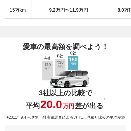
15万km
9.2万円〜11.9万円
8.0万
愛車の最高額を調べよう！
3社以上の比較で
※
20.0
平均
差が出る
万円
※2011年9月～現在 当社実績調査による3社以上見積り比較の平均差額