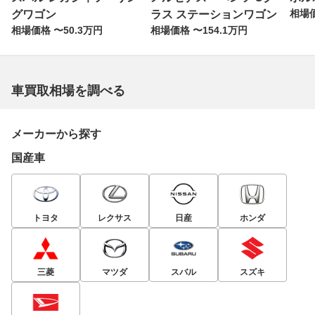
相場価
グワゴン
ラス ステーションワゴン
相場価格 〜50.3万円
相場価格 〜154.1万円
車買取相場を調べる
メーカーから探す
国産車
トヨタ
レクサス
日産
ホンダ
三菱
マツダ
スバル
スズキ