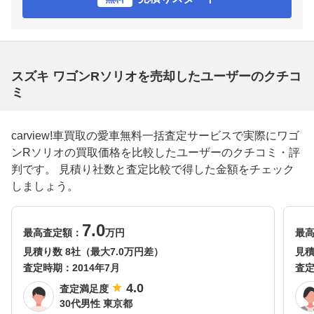
スズキ ワゴンRソリオを売却したユーザーのクチコ
ミ
carview!車買取の愛車無料一括査定サービスで実際にワゴ
ンRソリオの買取価格を比較したユーザーのクチコミ・評
判です。 見積り社数と査定比較で得した金額をチェック
しましょう。
7.0
最高査定額：
万円
最
見積り数 8社（最大7.0万円差）
見積
査定時期：
2014年7月
査
4.0
査定満足度
30代男性 東京都