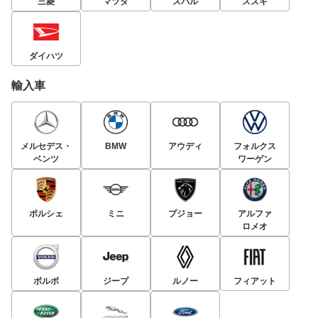
三菱
マツダ
スバル
スズキ
ダイハツ
輸入車
メルセデス・
BMW
アウディ
フォルクス
ベンツ
ワーゲン
ポルシェ
ミニ
プジョー
アルファ
ロメオ
ボルボ
ジープ
ルノー
フィアット