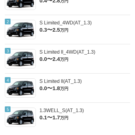
0.4〜2.8
万円
S Limited_4WD(AT_1.3)
0.3〜2.5
万円
S Limited II_4WD(AT_1.3)
0.0〜2.4
万円
S Limited II(AT_1.3)
0.0〜1.8
万円
1.3WELL_S(AT_1.3)
0.1〜1.7
万円