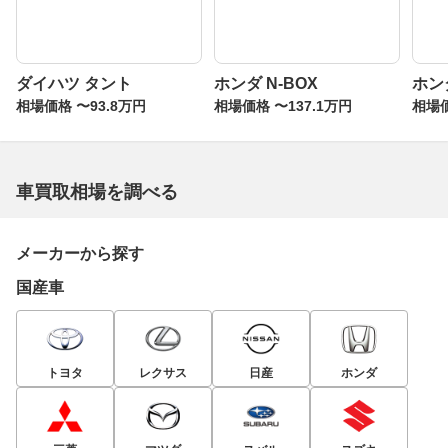
ダイハツ タント
ホンダ N-BOX
ホン
相場価格 〜93.8万円
相場価格 〜137.1万円
相場価
車買取相場を調べる
メーカーから探す
国産車
トヨタ
レクサス
日産
ホンダ