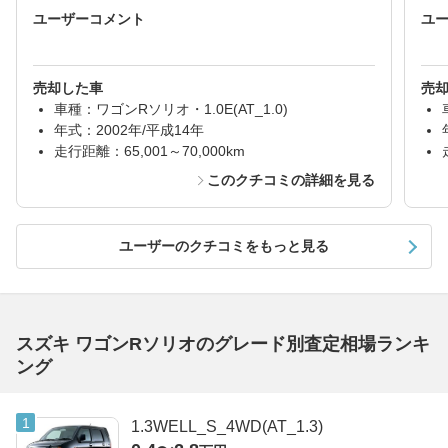
ユーザーコメント
ユ
売却した車
売
車種：ワゴンRソリオ・1.0E(AT_1.0)
年式：2002年/平成14年
走行距離：65,001～70,000km
このクチコミの詳細を見る
ユーザーのクチコミをもっと見る
スズキ ワゴンRソリオのグレード別査定相場ランキ
ング
1.3WELL_S_4WD(AT_1.3)