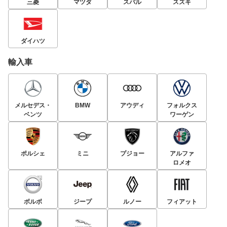
三菱
マツダ
スバル
スズキ
ダイハツ
輸入車
メルセデス・
BMW
アウディ
フォルクス
ベンツ
ワーゲン
ポルシェ
ミニ
プジョー
アルファ
ロメオ
ボルボ
ジープ
ルノー
フィアット