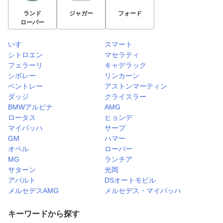
ランド
ジャガー
フォード
ローバー
いすゞ
スマート
シトロエン
マセラティ
フェラーリ
キャデラック
シボレー
リンカーン
ベントレー
アストンマーティン
ダッジ
クライスラー
BMWアルピナ
AMG
ロータス
ヒョンデ
マイバッハ
サーブ
GM
ハマー
オペル
ローバー
MG
ランチア
サターン
光岡
アバルト
DSオートモビル
メルセデスAMG
メルセデス・マイバッハ
キーワードから探す