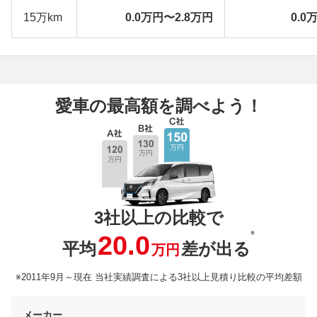
15万km
0.0万円〜2.8万円
0.0
愛車の最高額を調べよう！
3社以上の比較で
※
20.0
平均
差が出る
万円
※2011年9月～現在 当社実績調査による3社以上見積り比較の平均差額
メーカー