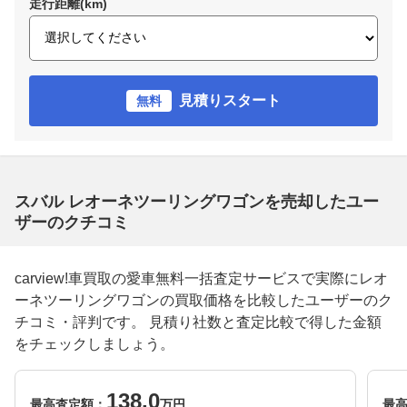
走行距離(km)
見積りスタート
無料
スバル レオーネツーリングワゴンを売却したユー
ザーのクチコミ
carview!車買取の愛車無料一括査定サービスで実際にレオ
ーネツーリングワゴンの買取価格を比較したユーザーのク
チコミ・評判です。 見積り社数と査定比較で得した金額
をチェックしましょう。
138.0
最高査定額：
万円
最