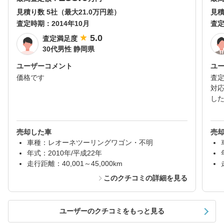
見積り数 5社（最大21.0万円差）
見積
査定時期：
2014年10月
査
5.0
査定満足度
30代男性 静岡県
ユーザーコメント
ユ
価格です
査
対
し
売却した車
売
車種：レオーネツーリングワゴン・不明
年式：2010年/平成22年
走行距離：40,001～45,000km
このクチコミの詳細を見る
ユーザーのクチコミをもっと見る